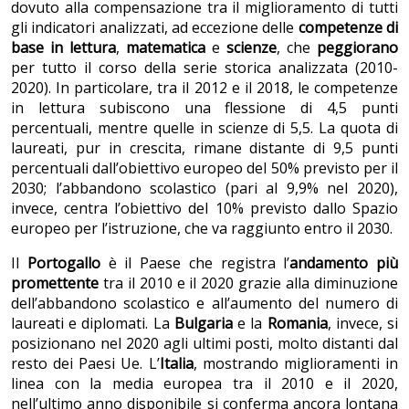
dovuto alla compensazione tra il miglioramento di tutti
gli indicatori analizzati, ad eccezione delle
competenze di
base in lettura
,
matematica
e
scienze
, che
peggiorano
per tutto il corso della serie storica analizzata (2010-
2020). In particolare, tra il 2012 e il 2018, le competenze
in lettura subiscono una flessione di 4,5 punti
percentuali, mentre quelle in scienze di 5,5. La quota di
laureati, pur in crescita, rimane distante di 9,5 punti
percentuali dall’obiettivo europeo del 50% previsto per il
2030; l’abbandono scolastico (pari al 9,9% nel 2020),
invece, centra l’obiettivo del 10% previsto dallo Spazio
europeo per l’istruzione, che va raggiunto entro il 2030.
Il
Portogallo
è il Paese che registra l’
andamento più
promettente
tra il 2010 e il 2020 grazie alla diminuzione
dell’abbandono scolastico e all’aumento del numero di
laureati e diplomati. La
Bulgaria
e la
Romania
, invece, si
posizionano nel 2020 agli ultimi posti, molto distanti dal
resto dei Paesi Ue. L’
Italia
, mostrando miglioramenti in
linea con la media europea tra il 2010 e il 2020,
nell’ultimo anno disponibile si conferma ancora lontana