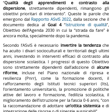
“
Qualità degli apprendimenti e contrasto alla
dispersione
, strettamente dipendenti, rimangono gli
obiettivi prioritari di intervento”. Queste le parole che
emergono dal
Rapporto ASviS 2022
, dalla sezione che il
documento dedica al
Goal 4
“
Istruzione di qualità
”,
Obiettivo dell’Agenda 2030 in cui la “strada da fare” è
ancora molta, specialmente dopo la pandemia.
Secondo l’ASviS è necessario
invertire la tendenza
che
ha acuito i divari socioculturali e territoriali degli ultimi
anni, investendo in interventi efficaci di contrasto alla
dispersione scolastica. I progressi di questo Obiettivo
sono strettamente dipendenti dall’adozione di
alcune
riforme
, incluse nel Piano nazionale di ripresa e
resilienza (Pnrr), come la formazione docenti, il
rafforzamento degli Istituti tecnici superiori (Its),
l’orientamento universitario, la promozione di politiche
attive del lavoro e formazione, l’edilizia scolastica, il
miglioramento dell’istruzione per la fascia 0-6 anni, “con
la raccomandazione di adottare
un’ottica sistemica
e di
integrazione delle risorse o di sinergie auspicabili”.