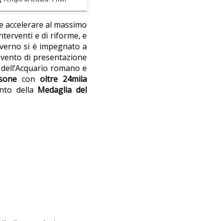
e e accelerare al massimo
terventi e di riforme, e
governo si è impegnato a
’evento di presentazione
a dell’Acquario romano e
sone
con
oltre 24mila
ento della
Medaglia del