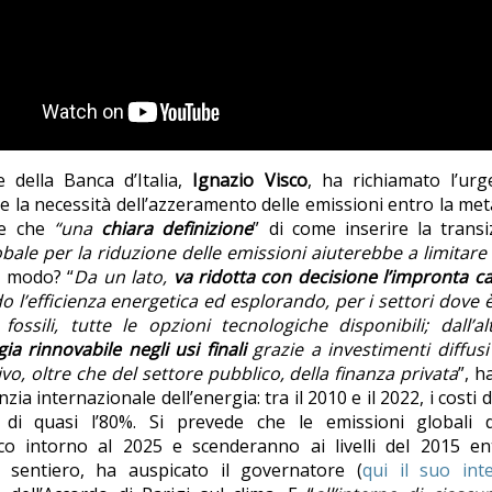
 della Banca d’Italia,
Ignazio Visco
, ha richiamato l’ur
 la necessità dell’azzeramento delle emissioni entro la me
re che
“una
chiara definizione
” di come inserire la transi
bale per la riduzione delle emissioni aiuterebbe a limitare 
e modo? “
Da un lato,
va ridotta con decisione l’impronta c
 l’efficienza energetica ed esplorando, per i settori dove
fossili, tutte le opzioni tecnologiche disponibili; dall’a
ia rinnovabile negli usi finali
grazie a investimenti diffu
vo, oltre che del settore pubblico, della finanza privata
”, h
enzia internazionale dell’energia: tra il 2010 e il 2022, i costi 
 di quasi l’80%. Si prevede che le emissioni globali 
co intorno al 2025 e scenderanno ai livelli del 2015 e
 sentiero, ha auspicato il governatore (
qui il suo int