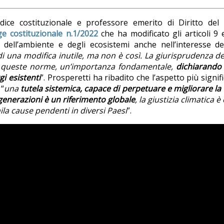
udice costituzionale e professore emerito di Diritto del
e costituzionale n.1/2022
che ha modificato gli articoli 9 
 dell’ambiente e degli ecosistemi anche nell’interesse de
i una modifica inutile, ma non è così. La giurisprudenza de
di queste norme, un’importanza fondamentale,
dichiarando
gi esistenti
”. Prosperetti ha ribadito che l’aspetto più signifi
 “
una
tutela sistemica, capace di perpetuare e migliorare la v
 generazioni è un riferimento globale
, la giustizia climatica è
ila cause pendenti in diversi Paesi
”.