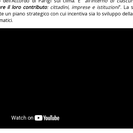
 dell’Accordo di Parigi sul clima. E “
all’interno di ciasc
re il loro contributo
: cittadini, imprese e istituzioni
”. La 
un piano strategico con cui incentiva sia lo sviluppo della
matici.