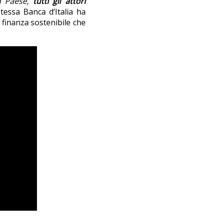
un Paese,
tutti gli attori
stessa Banca d’Italia ha
 finanza sostenibile che