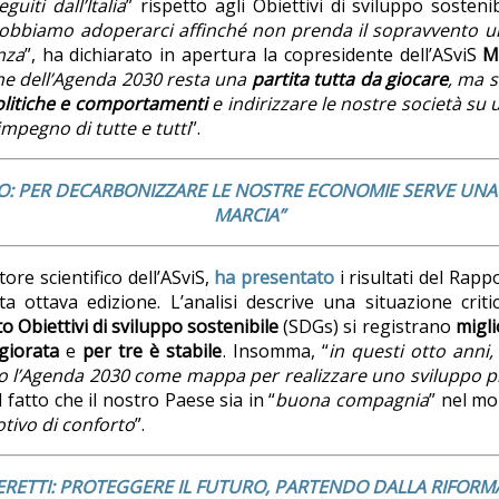
guiti dall’Italia
” rispetto agli Obiettivi di sviluppo sostenib
obbiamo adoperarci affinché non prenda il sopravvento un
nza
”, ha dichiarato in apertura la copresidente dell’ASviS
M
ne dell’Agenda 2030 resta una
partita tutta da giocare
, ma s
litiche e comportamenti
e indirizzare le nostre società su 
impegno di tutte e tutti
”.
O: PER DECARBONIZZARE LE NOSTRE ECONOMIE SERVE UNA 
MARCIA”
ttore scientifico dell’ASviS,
ha presentato
i risultati del Rap
ta ottava edizione. L’analisi descrive una situazione criti
to Obiettivi di sviluppo sostenibile
(SDGs) si registrano
migl
giorata
e
per tre è stabile
. Insomma, “
in questi otto anni, 
o l’Agenda 2030 come mappa per realizzare uno sviluppo p
l fatto che il nostro Paese sia in “
buona compagnia
” nel mo
tivo di conforto
”.
RETTI: PROTEGGERE IL FUTURO, PARTENDO DALLA RIFORM