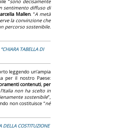
ile “
sono decisamente
 sentimento diffuso di
arcella Mallen
. “
A metà
erve la convinzione che
un percorso sostenibile.
“CHIARA TABELLA DI
porto leggendo un’ampia
ca per il nostro Paese:
ioramenti contenuti
,
per
l’Italia non ha scelto in
ienamente sostenibile
”,
ndo non costituisce “
né
A DELLA COSTITUZIONE