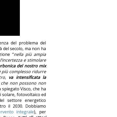
genza del problema del
tà del secolo, ma non ha
zione “
nella più ampia
l’incertezza e stimolare
arbonica del nostro mix
 è più complesso ridurre
ltro,
va intensificata la
si che non possono non
a spiegato Visco, che ha
di solare, fotovoltaico ed
del settore energetico
ntro il 2030. Dobbiamo
ervento integrale
), per