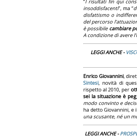
“
I risultati fin qui conse
insoddisfacenti
”, ma “
d
disfattismo o indiffere
del percorso l’attuazio
è possibile
cambiare po
A condizione di avere l’
LEGGI ANCHE -
VISC
Enrico Giovannini
, dire
Sintesi
, novità di ques
rispetto al 2010, per
ot
sei la situazione è peg
modo convinto e decis
ha detto Giovannini, e i
una scusante, né un mo
LEGGI ANCHE -
PROSPE