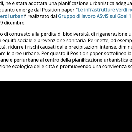
i, né è stata adottata una pianificazione urbanistica adeguat
 quanto emerge dal Position paper
“
Le infrastrutture verdi ne
verdi urbani
”
realizzato dal
Gruppo di lavoro ASviS sul Goal 1
 19 dicembre.
 di contrasto alla perdita di biodiversità, di rigenerazione ur
i equità sociale e prevenzione sanitaria. Permette, ad esempio
città, ridurre i rischi causati dalle precipitazioni intense, dim
are le aree urbane. Per questo il Position paper sottolinea la
ane e periurbane al centro della pianificazione urbanistica e 
ione ecologica delle città e promuovendo una convivenza so