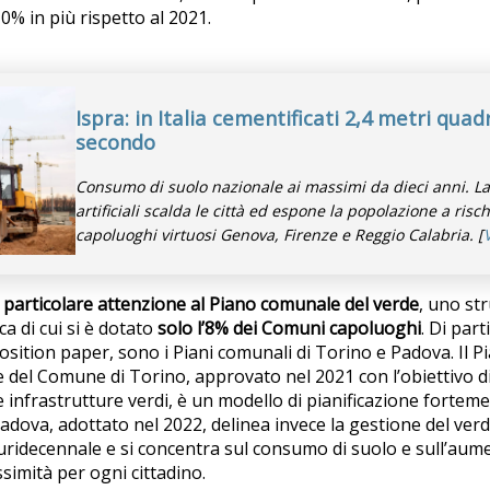
10% in più rispetto al 2021.
Ispra: in Italia cementificati 2,4 metri quadr
secondo
Consumo di suolo nazionale ai massimi da dieci anni. La
artificiali scalda le città ed espone la popolazione a risch
capoluoghi virtuosi Genova, Firenze e Reggio Calabria. [
a particolare attenzione al Piano comunale del verde
, uno st
ca di cui si è dotato
solo l’8% dei Comuni capoluoghi
. Di part
osition paper, sono i Piani comunali di Torino e Padova. Il P
e del Comune di Torino, approvato nel 2021 con l’obiettivo di
le infrastrutture verdi, è un modello di pianificazione fortem
adova, adottato nel 2022, delinea invece la gestione del ver
ridecennale e si concentra sul consumo di suolo e sull’aume
ssimità per ogni cittadino.