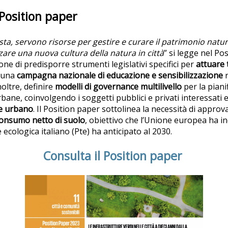
Position paper
sta, servono risorse per gestire e curare il patrimonio natu
zare una nuova cultura della natura in città
” si legge nel Po
ne di predisporre strumenti legislativi specifici per
attuare 
e una
campagna nazionale di educazione e sensibilizzazione
r
noltre, definire
modelli di governance multilivello
per la piani
bane, coinvolgendo i soggetti pubblici e privati interessati 
de urbano
. Il Position paper sottolinea la necessità di appro
consumo netto di suolo
, obiettivo che l’Unione europea ha ind
 ecologica italiano (Pte) ha anticipato al 2030.
Consulta il Position paper