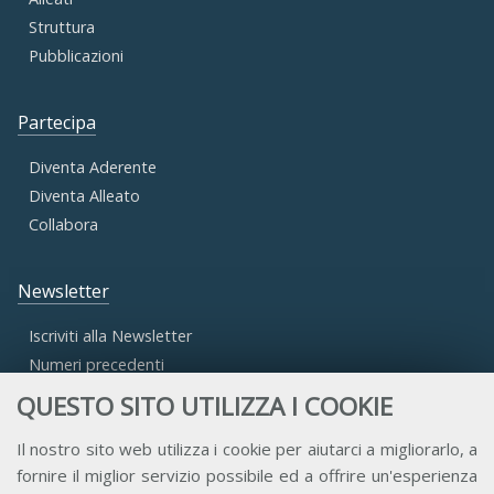
Struttura
Pubblicazioni
Partecipa
Diventa Aderente
Diventa Alleato
Collabora
Newsletter
Iscriviti alla Newsletter
Numeri precedenti
QUESTO SITO UTILIZZA I COOKIE
Area Riservata
Il nostro sito web utilizza i cookie per aiutarci a migliorarlo, a
fornire il miglior servizio possibile ed a offrire un'esperienza
Accesso Aderenti