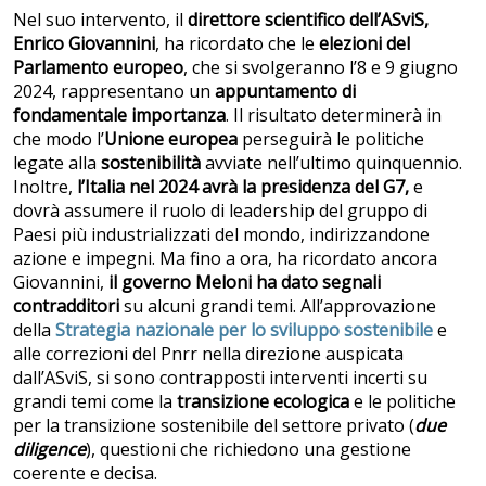
Nel suo intervento, il
direttore scientifico dell’ASviS,
Enrico Giovannini
, ha ricordato che le
elezioni del
Parlamento europeo
, che si svolgeranno l’8 e 9 giugno
2024, rappresentano un
appuntamento di
fondamentale importanza
. Il risultato determinerà in
che modo l’
Unione europea
perseguirà le politiche
legate alla
sostenibilità
avviate nell’ultimo quinquennio.
Inoltre,
l’Italia nel 2024 avrà la presidenza del G7,
e
dovrà assumere il ruolo di leadership del gruppo di
Paesi più industrializzati del mondo, indirizzandone
azione e impegni. Ma fino a ora, ha ricordato ancora
Giovannini,
il governo Meloni ha dato segnali
contradditori
su alcuni grandi temi. All’approvazione
della
Strategia nazionale per lo sviluppo sostenibile
e
alle correzioni del Pnrr nella direzione auspicata
dall’ASviS, si sono contrapposti interventi incerti su
grandi temi come la
transizione ecologica
e le politiche
per la transizione sostenibile del settore privato (
due
diligence
), questioni che richiedono una gestione
coerente e decisa.