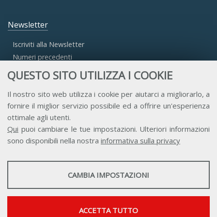
Newsletter
Iscriviti alla Newsletter
Numeri precedenti
QUESTO SITO UTILIZZA I COOKIE
Area Riservata
Il nostro sito web utilizza i cookie per aiutarci a migliorarlo, a
fornire il miglior servizio possibile ed a offrire un'esperienza
Accesso Aderenti
ottimale agli utenti.
Accesso Consulta
Qui
puoi cambiare le tue impostazioni. Ulteriori informazioni
Accesso Team
sono disponibili nella nostra
informativa sulla privacy
STATISTICHE
CAMBIA IMPOSTAZIONI
Strumenti statistici che raccolgono dati anonimi sull'utilizzo e la
funzionalità del sito web.
Contatti
Privacy
Trasparenza
Credits
Mostra maggiori informazioni
ACCETTA TUTTO