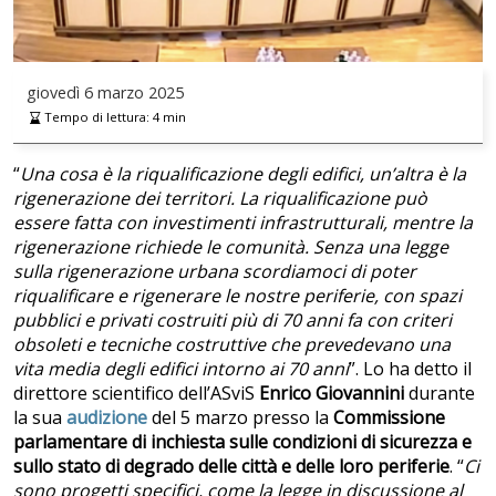
giovedì
6 marzo 2025
Tempo di lettura:
4
min
“
Una cosa è la riqualificazione degli edifici, un’altra è la
rigenerazione dei territori. La riqualificazione può
essere fatta con investimenti infrastrutturali, mentre la
rigenerazione richiede le comunità. Senza una legge
sulla rigenerazione urbana scordiamoci di poter
riqualificare e rigenerare le nostre periferie, con spazi
pubblici e privati costruiti più di 70 anni fa con criteri
obsoleti e tecniche costruttive che prevedevano una
vita media degli edifici intorno ai 70 anni
”. Lo ha detto il
direttore scientifico dell’ASviS
Enrico Giovannini
durante
la sua
audizione
del 5 marzo presso la
Commissione
parlamentare di inchiesta sulle condizioni di sicurezza e
sullo stato di degrado delle città e delle loro periferie
. “
Ci
sono progetti specifici, come la legge in discussione al