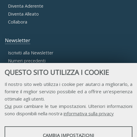
Diventa Aderente
Diventa Alleato
Collabora
Newsletter
Iscriviti alla Newsletter
Numeri precedenti
QUESTO SITO UTILIZZA I COOKIE
Area Riservata
Il nostro sito web utilizza i cookie per aiutarci a migliorarlo, a
fornire il miglior servizio possibile ed a offrire un'esperienza
Accesso Aderenti
ottimale agli utenti.
Accesso Consulta
Qui
puoi cambiare le tue impostazioni. Ulteriori informazioni
Accesso Team
sono disponibili nella nostra
informativa sulla privacy
STATISTICHE
CAMBIA IMPOSTAZIONI