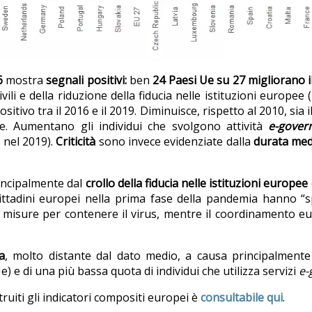
6
mostra
segnali
positivi:
ben
24 Paesi Ue su 27 migliorano il
ili e della riduzione della fiducia nelle istituzioni europee
itivo tra il 2016 e il 2019. Diminuisce, rispetto al 2010, sia i
e. Aumentano gli individui che svolgono attività
e-gover
 nel 2019).
Criticità
sono invece evidenziate dalla
durata medi
rincipalmente dal
crollo della fiducia nelle istituzioni europee
cittadini europei nella prima fase della pandemia hanno “sp
misure per contenere il virus, mentre il coordinamento euro
a
, molto distante dal dato medio, a causa principalmente
) e di una più bassa quota di individui che utilizza servizi
e-
truiti gli indicatori compositi europei è
consultabile qui
.