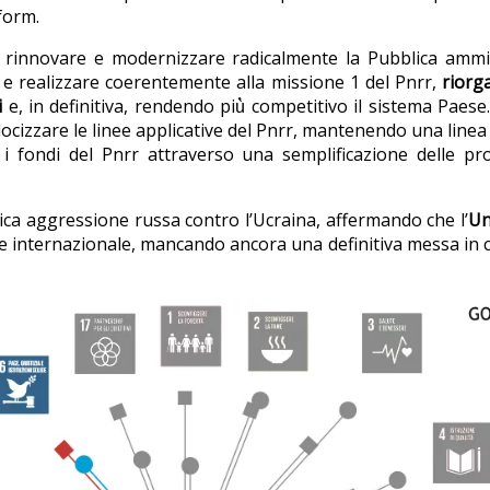
form.
cui rinnovare e modernizzare radicalmente la Pubblica ammin
 e realizzare coerentemente alla missione 1 del Pnrr,
riorg
i
e, in definitiva, rendendo più̀ competitivo il sistema Paese.
zare le linee applicative del Pnrr, mantenendo una linea di con
re i fondi del Pnrr attraverso una semplificazione delle 
tica aggressione russa contro l’Ucraina, affermando che l’
Un
e internazionale, mancando ancora una definitiva messa in co