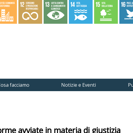
osa facciamo
Notizie e Eventi
Pu
iforme avviate in materia di giustizia