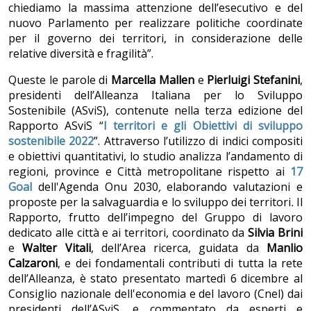
chiediamo la massima attenzione dell’esecutivo e del
nuovo Parlamento per realizzare politiche coordinate
per il governo dei territori, in considerazione delle
relative diversità e fragilità”.
Queste le parole di
Marcella Mallen
e
Pierluigi Stefanini
,
presidenti dell’Alleanza Italiana per lo Sviluppo
Sostenibile (ASviS), contenute nella terza edizione del
Rapporto ASviS “
I territori e gli Obiettivi di sviluppo
sostenibile 2022
”. Attraverso l’utilizzo di indici compositi
e obiettivi quantitativi, lo studio analizza l’andamento di
regioni, province e Città metropolitane rispetto ai
17
Goal
dell'Agenda Onu 2030
,
elaborando valutazioni e
proposte per la salvaguardia e lo sviluppo dei territori
.
Il
Rapporto, frutto dell’impegno del Gruppo di lavoro
dedicato alle città e ai territori, coordinato da
Silvia Brini
e
Walter Vitali
, dell’Area ricerca, guidata da
Manlio
Calzaroni
, e dei fondamentali contributi di tutta la rete
dell’Alleanza, è stato presentato martedì 6 dicembre al
Consiglio nazionale dell'economia e del lavoro (Cnel) dai
presidenti dell’ASviS, e commentato da esperti e