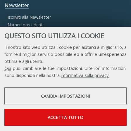
Newsletter
Iscriviti alla Newsletter
Numeri precedenti
QUESTO SITO UTILIZZA I COOKIE
Area Riservata
Il nostro sito web utilizza i cookie per aiutarci a migliorarlo, a
fornire il miglior servizio possibile ed a offrire un'esperienza
Accesso Aderenti
ottimale agli utenti.
Accesso Consulta
Qui
puoi cambiare le tue impostazioni. Ulteriori informazioni
Accesso Team
sono disponibili nella nostra
informativa sulla privacy
STATISTICHE
CAMBIA IMPOSTAZIONI
Strumenti statistici che raccolgono dati anonimi sull'utilizzo e la
funzionalità del sito web.
Contatti
Privacy
Trasparenza
Credits
Mostra maggiori informazioni
ACCETTA TUTTO
Google Analytics
SERVIZI FACOLTATVI