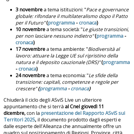
3 novembre
a tema istituzioni: "
Pace e governance
globale: rifondare il multilateralismo dopo il Patto
per il Futuro"
(
programma
-
cronaca
)
10 novembre
a tema società: "
Le giuste transizioni,
per non lasciare nessuno indietro"
(
programma
-
cronaca
)
17 novembre
a tema
ambiente: "
Biodiversità al
lavoro: attuare la Legge UE sul ripristino della
natura e il deposito cauzionale (DRS)"
(
programma
-
cronaca
)
24 novembre
a tema economia: "
Le sfide della
transizione: capitali, competenze e regole per
crescere"
(
programma
-
cronaca
)
Chiuderà il ciclo degli ASviS Live un ulteriore
appuntamento che si terrà
al Cnel giovedì
11
dicembre,
con la
presentazione del Rapporto ASviS sui
Territori 2025
,
il documento prodotto dagli esperti e
dalle esperte dell'Alleanza che annualmente offre un
quadro sul posizionamento di Regioni, Province, città