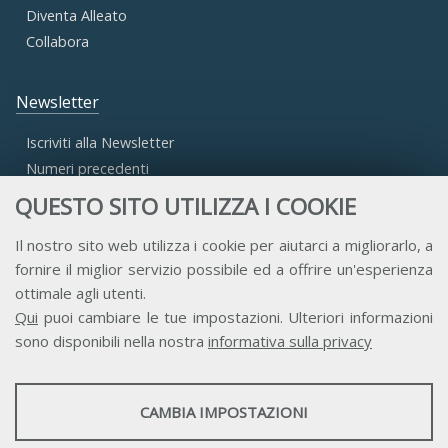
Diventa Alleato
Collabora
Newsletter
Iscriviti alla Newsletter
Numeri precedenti
QUESTO SITO UTILIZZA I COOKIE
Area Riservata
Il nostro sito web utilizza i cookie per aiutarci a migliorarlo, a
fornire il miglior servizio possibile ed a offrire un'esperienza
Accesso Aderenti
ottimale agli utenti.
Accesso Consulta
Qui
puoi cambiare le tue impostazioni. Ulteriori informazioni
Accesso Team
sono disponibili nella nostra
informativa sulla privacy
STATISTICHE
CAMBIA IMPOSTAZIONI
Strumenti statistici che raccolgono dati anonimi sull'utilizzo e la