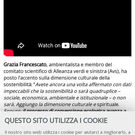
Grazia Francescato
, ambientalista e membro del
comitato scientifico di Alleanza verdi e sinistra (Avs), ha
posto l’accento sulla dimensione culturale della
sostenibilità: “
Avete ancora una volta affermato con dati
impeccabili che la sostenibilità o sarà quadruplice –
sociale, economica, ambientale e istituzionale – o non
sarà. Aggiungo la dimensione culturale e
spirituale.
Eppure,
il processo di conversione ecologica avanza a
un passo troppo lento
. Siamo pieni di speranza per la
QUESTO SITO UTILIZZA I COOKIE
Cop 30, ma purtroppo c’è quest’abitudine a dire una
cosa e poi farne un’altra. Abbiamo un
groviglio di crisi
Il nostro sito web utilizza i cookie per aiutarci a migliorarlo, a