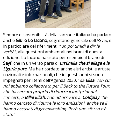
Sempre di sostenibilità della canzone italiana ha parlato
anche
Giulio Lo Iacono
, segretario generale dell’ASviS, e
in particolare dei riferimenti, “
un po’ timidi a dir la
verità”
, alle questioni ambientali nei brani di questa
edizione. Lo Iacono ha citato per esempio il brano di
Sayf
, che in un verso parla di
un’Emilia che si allaga e la
Liguria pure
. Ma ha ricordato anche altri artisti e artiste,
nazionali e internazionali, che in questi anni si sono
impegnati per i temi dell’Agenda 2030, “
da
Elisa
, con cui
noi abbiamo collaborato per il Back to the Future Tour,
che ha cercato proprio di ridurre il footprint dei
concerti,
a
Billie Eilish
, fino ad arrivare ai
Coldplay
che
hanno cercato di ridurre le loro emissioni, anche se li
hanno accusati di greenwashing. Però uno sforzo c'è
stato”
.