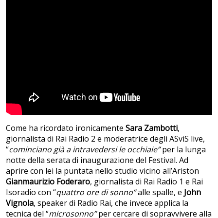
Come ha ricordato ironicamente
Sara Zambotti
,
giornalista di Rai Radio 2 e moderatrice degli ASviS live,
“
cominciano già a intravedersi le occhiaie”
per la lunga
notte della serata di inaugurazione del Festival. Ad
aprire con lei la puntata nello studio vicino all’Ariston
Gianmaurizio Foderaro
, giornalista di Rai Radio 1 e Rai
Isoradio con “
quattro ore di sonno”
alle spalle, e
John
Vignola
, speaker di Radio Rai, che invece applica la
tecnica del “
microsonno”
per cercare di sopravvivere alla