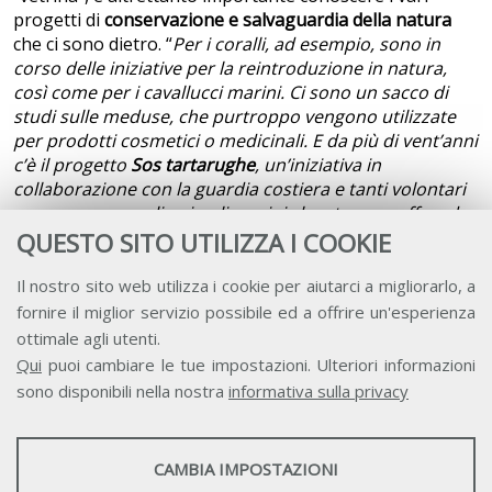
progetti di
conservazione e salvaguardia della natura
che ci sono dietro. “
Per i coralli, ad esempio, sono in
corso delle iniziative per la reintroduzione in natura,
così come per i cavallucci marini. Ci sono un sacco di
studi sulle meduse, che purtroppo vengono utilizzate
per prodotti cosmetici o medicinali. E da più di vent’anni
c’è il progetto
Sos tartarughe
, un’iniziativa in
collaborazione con la guardia costiera e tanti volontari
per recuperare gli animali marini che stanno soffrendo,
spesso a causa dell’inquinamento, curarli e riportarli di
QUESTO SITO UTILIZZA I COOKIE
nuovo nel loro habitat”
.
Il nostro sito web utilizza i cookie per aiutarci a migliorarlo, a
Andrea Alemanno
, responsabile delle service line public
fornire il miglior servizio possibile ed a offrire un'esperienza
affairs e corporate reputation di Ipsos, ha riportato
ottimale agli utenti.
alcuni dei dati della ricerca condotta per ASviS sulla
Qui
puoi cambiare le tue impostazioni. Ulteriori informazioni
percezione della sostenibilità da parte della popolazione
sono disponibili nella nostra
informativa sulla privacy
italiana. “
È un tema relativamente recente”
, ha detto
Alemanno. “
Seppure il termine ‘sostenibilità’ sia
STATISTICHE
abbastanza conosciuto, quando scendiamo nello
CAMBIA IMPOSTAZIONI
specifico, affrontando termini come Agenda 2030,
Strumenti statistici che raccolgono dati anonimi sull'utilizzo e la