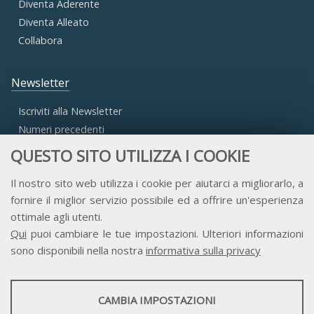
Diventa Aderente
Diventa Alleato
Collabora
Newsletter
Iscriviti alla Newsletter
Numeri precedenti
QUESTO SITO UTILIZZA I COOKIE
Area Riservata
Il nostro sito web utilizza i cookie per aiutarci a migliorarlo, a
fornire il miglior servizio possibile ed a offrire un'esperienza
Accesso Aderenti
ottimale agli utenti.
Accesso Consulta
Qui
puoi cambiare le tue impostazioni. Ulteriori informazioni
Accesso Team
sono disponibili nella nostra
informativa sulla privacy
STATISTICHE
CAMBIA IMPOSTAZIONI
Strumenti statistici che raccolgono dati anonimi sull'utilizzo e la