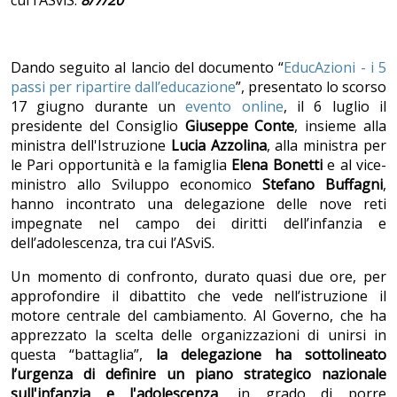
cui l’ASviS.
8/7/20
Dando seguito al lancio del documento “
EducAzioni - i 5
passi per ripartire dall’educazione
”, presentato lo scorso
17 giugno durante un
evento online
, il 6 luglio il
presidente del Consiglio
Giuseppe Conte
, insieme alla
ministra dell'Istruzione
Lucia Azzolina
, alla ministra per
le Pari opportunità e la famiglia
Elena Bonetti
e al vice-
ministro allo Sviluppo economico
Stefano Buffagni
,
hanno incontrato una delegazione delle nove reti
impegnate nel campo dei diritti dell’infanzia e
dell’adolescenza, tra cui l’ASviS.
Un momento di confronto, durato quasi due ore, per
approfondire il dibattito che vede nell’istruzione il
motore centrale del cambiamento. Al Governo, che ha
apprezzato la scelta delle organizzazioni di unirsi in
questa “battaglia”,
la delegazione ha sottolineato
l’urgenza di definire un piano strategico nazionale
sull'infanzia e l'adolescenza
, in grado di porre