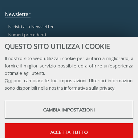
Newsletter
Iscriviti alla Newsletter
Numeri precedenti
QUESTO SITO UTILIZZA I COOKIE
Area Riservata
Il nostro sito web utilizza i cookie per aiutarci a migliorarlo, a
fornire il miglior servizio possibile ed a offrire un'esperienza
Accesso Aderenti
ottimale agli utenti.
Accesso Consulta
Qui
puoi cambiare le tue impostazioni. Ulteriori informazioni
Accesso Team
sono disponibili nella nostra
informativa sulla privacy
STATISTICHE
CAMBIA IMPOSTAZIONI
Strumenti statistici che raccolgono dati anonimi sull'utilizzo e la
funzionalità del sito web.
Contatti
Privacy
Trasparenza
Credits
Mostra maggiori informazioni
ACCETTA TUTTO