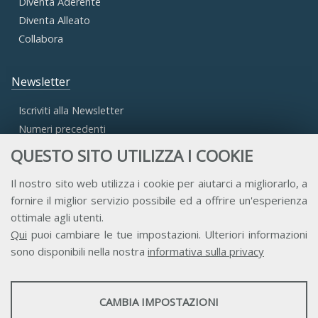
Diventa Aderente
Diventa Alleato
Collabora
Newsletter
Iscriviti alla Newsletter
Numeri precedenti
QUESTO SITO UTILIZZA I COOKIE
Area Riservata
Il nostro sito web utilizza i cookie per aiutarci a migliorarlo, a
fornire il miglior servizio possibile ed a offrire un'esperienza
Accesso Aderenti
ottimale agli utenti.
Accesso Consulta
Qui
puoi cambiare le tue impostazioni. Ulteriori informazioni
Accesso Team
sono disponibili nella nostra
informativa sulla privacy
STATISTICHE
CAMBIA IMPOSTAZIONI
Strumenti statistici che raccolgono dati anonimi sull'utilizzo e la