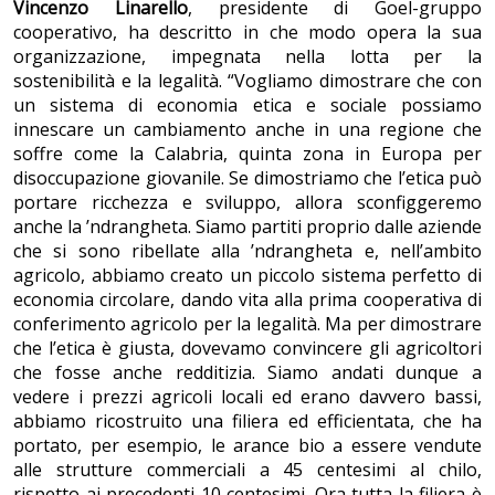
Vincenzo Linarello
, presidente di Goel-gruppo
cooperativo, ha descritto in che modo opera la sua
organizzazione, impegnata nella lotta per la
sostenibilità e la legalità. “Vogliamo dimostrare che con
un sistema di economia etica e sociale possiamo
innescare un cambiamento anche in una regione che
soffre come la Calabria, quinta zona in Europa per
disoccupazione giovanile. Se dimostriamo che l’etica può
portare ricchezza e sviluppo, allora sconfiggeremo
anche la ’ndrangheta. Siamo partiti proprio dalle aziende
che si sono ribellate alla ’ndrangheta e, nell’ambito
agricolo, abbiamo creato un piccolo sistema perfetto di
economia circolare, dando vita alla prima cooperativa di
conferimento agricolo per la legalità. Ma per dimostrare
che l’etica è giusta, dovevamo convincere gli agricoltori
che fosse anche redditizia. Siamo andati dunque a
vedere i prezzi agricoli locali ed erano davvero bassi,
abbiamo ricostruito una filiera ed efficientata, che ha
portato, per esempio, le arance bio a essere vendute
alle strutture commerciali a 45 centesimi al chilo,
rispetto ai precedenti 10 centesimi. Ora tutta la filiera è