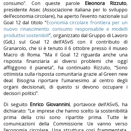
consumo”. Con queste parole
Eleonora Rizzuto
,
presidente Aisec (Associazione italiana per lo sviluppo
dell’economia circolare), ha aperto l’evento nazionale sul
Goal 12 dal titolo “
Economia circolare frontiera per un
nuovo rinascimento: consumo responsabile e modelli
produttivi sostenibili
”, organizzato dal Gruppo di Lavoro
(GdL) sul Goal 12 dell’ASviS con il contributo di
Granarolo, che si è tenuto il 6 ottobre presso il museo
Macro di Roma. “Ma il Goal 12 riguarda anche una
risposta finanziaria ai diversi problemi che oggi
affliggono il pianeta”, ha continuato Rizzuto, “Sono
ottimista sulla risposta comunitaria grazie al Green new
deal. Bisogna riportare l’umanesimo al centro degli
organi decisionali, di questo si devono occupare i
decisori politici”.
Di seguito
Enrico Giovannini
, portavoce dell’ASviS, ha
dichiarato: “Le imprese che hanno scelto la sostenibilità
prima della crisi sono ripartite prima. Tutte le
comunicazioni della Commissione Ue vanno verso
l’economia circolare. Una struttura così frammentata,