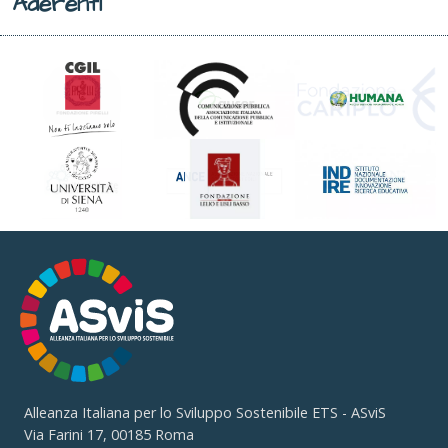
Aderenti
Alleanza Italiana per lo Sviluppo Sostenibile ETS - ASviS
Via Farini 17, 00185 Roma