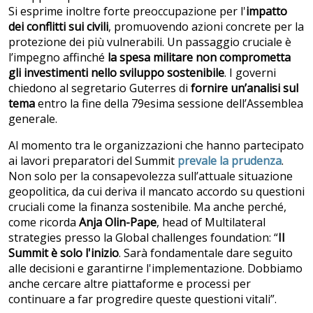
Si esprime inoltre forte preoccupazione per l'
impatto
dei conflitti sui civili
, promuovendo azioni concrete per la
protezione dei più vulnerabili. Un passaggio cruciale è
l’impegno affinché
la spesa militare non comprometta
gli investimenti nello sviluppo sostenibile
. I governi
chiedono al segretario Guterres di
fornire un’analisi sul
tema
entro la fine della 79esima sessione dell’Assemblea
generale.
Al momento tra le organizzazioni che hanno partecipato
ai lavori preparatori del Summit
prevale la prudenza
.
Non solo per la consapevolezza sull’attuale situazione
geopolitica, da cui deriva il mancato accordo su questioni
cruciali come la finanza sostenibile. Ma anche perché,
come ricorda
Anja Olin-Pape
, head of Multilateral
strategies presso la Global challenges foundation: “
Il
Summit è solo l'inizio
. Sarà fondamentale dare seguito
alle decisioni e garantirne l'implementazione. Dobbiamo
anche cercare altre piattaforme e processi per
continuare a far progredire queste questioni vitali”.