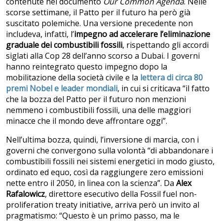
contenute nel documento
Our Common Agenda
. Nelle
scorse settimane, il Patto per il futuro ha però già
suscitato polemiche. Una versione precedente non
includeva, infatti, l’
impegno ad accelerare l’eliminazione
graduale dei combustibili fossili
, rispettando gli accordi
siglati alla Cop 28 dell’anno scorso a Dubai. I governi
hanno reintegrato questo impegno dopo la
mobilitazione della società civile e la
lettera di circa 80
premi Nobel e leader mondiali
, in cui si criticava “il fatto
che la bozza del Patto per il futuro non menzioni
nemmeno i combustibili fossili, una delle maggiori
minacce che il mondo deve affrontare oggi”.
Nell’ultima bozza, quindi, l’inversione di marcia, con i
governi che convergono sulla volontà “di abbandonare i
combustibili fossili nei sistemi energetici in modo giusto,
ordinato ed equo, così da raggiungere zero emissioni
nette entro il 2050, in linea con la scienza”. Da
Alex
Rafalowicz
, direttore esecutivo della Fossil fuel non-
proliferation treaty initiative, arriva però un invito al
pragmatismo: “Questo è un primo passo, ma le