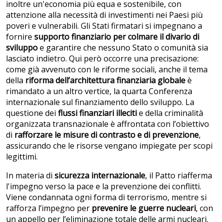
inoltre un'economia più equa e sostenibile, con
attenzione alla necessità di investimenti nei Paesi più
poveri e vulnerabili. Gli Stati firmatari si impegnano a
fornire
supporto finanziario per colmare il divario di
sviluppo
e garantire che nessuno Stato o comunità sia
lasciato indietro. Qui però occorre una precisazione:
come già avvenuto con le riforme sociali, anche il tema
della
riforma
dell’architettura finanziaria globale
è
rimandato a un altro vertice, la quarta Conferenza
internazionale sul finanziamento dello sviluppo. La
questione dei
flussi finanziari illeciti
e della criminalità
organizzata transnazionale è affrontata con l’obiettivo
di
rafforzare le misure di contrasto e di prevenzione
,
assicurando che le risorse vengano impiegate per scopi
legittimi.
In materia di
sicurezza internazionale
, il Patto riafferma
l'impegno verso la pace e la prevenzione dei conflitti.
Viene condannata ogni forma di terrorismo, mentre si
rafforza l’impegno per
prevenire le guerre nucleari
, con
un appello per l’eliminazione totale delle armi nucleari.