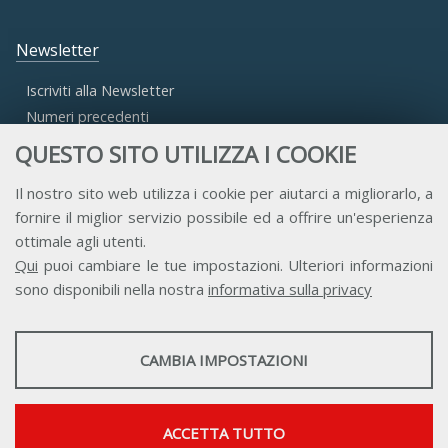
Newsletter
Iscriviti alla Newsletter
Numeri precedenti
QUESTO SITO UTILIZZA I COOKIE
Area Riservata
Il nostro sito web utilizza i cookie per aiutarci a migliorarlo, a
fornire il miglior servizio possibile ed a offrire un'esperienza
Accesso Aderenti
ottimale agli utenti.
Accesso Consulta
Qui
puoi cambiare le tue impostazioni. Ulteriori informazioni
Accesso Team
sono disponibili nella nostra
informativa sulla privacy
STATISTICHE
CAMBIA IMPOSTAZIONI
Strumenti statistici che raccolgono dati anonimi sull'utilizzo e la
funzionalità del sito web.
Contatti
Privacy
Trasparenza
Credits
Mostra maggiori informazioni
ACCETTA TUTTO