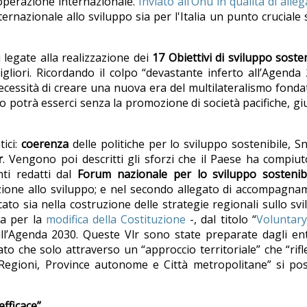
operazione internazionale.
Inviato all’Onu in qualità di alle
azionale allo sviluppo sia per l'Italia un punto cruciale 
i legate alla realizzazione dei
17 Obiettivi di sviluppo sosten
gliori. Ricordando il colpo “devastante inferto all’Agenda
 necessità di creare una nuova era del multilateralismo fonda
po potrà esserci senza la promozione di società pacifiche, gi
tici:
coerenza
delle politiche per lo sviluppo sostenibile, S
r
. Vengono poi descritti gli sforzi che il Paese ha compiu
ti redatti dal
Forum nazionale per lo sviluppo sostenib
azione allo sviluppo; e nel secondo allegato di accompagn
ocato sia nella costruzione delle strategie regionali sullo sv
ia per la
modifica della Costituzione
-, dal titolo “
Voluntary
sull’Agenda 2030. Queste Vlr sono state preparate dagli en
o che solo attraverso un “approccio territoriale” che “rifl
a Regioni, Province autonome e Città metropolitane” si p
efficace”