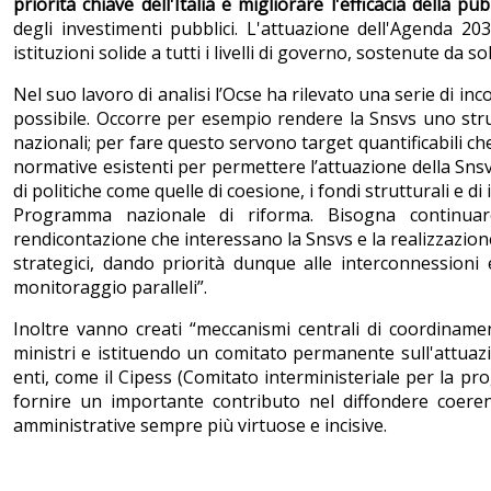
priorità chiave dell'Italia è migliorare l'efficacia della p
degli investimenti pubblici. L'attuazione dell'Agenda 20
istituzioni solide a tutti i livelli di governo, sostenute da so
Nel suo lavoro di analisi l’Ocse ha rilevato una serie di i
possibile. Occorre per esempio rendere la Snsvs uno strume
nazionali; per fare questo servono target quantificabili c
normative esistenti per permettere l’attuazione della Snsv
di politiche come quelle di coesione, i fondi strutturali e di
Programma nazionale di riforma. Bisogna continuare
rendicontazione che interessano la Snsvs e la realizzazione
strategici, dando priorità dunque alle interconnessioni e
monitoraggio paralleli”.
Inoltre vanno creati “meccanismi centrali di coordiname
ministri e istituendo un comitato permanente sull'attuazi
enti, come il Cipess (Comitato interministeriale per la 
fornire un importante contributo nel diffondere coerenza
amministrative sempre più virtuose e incisive.