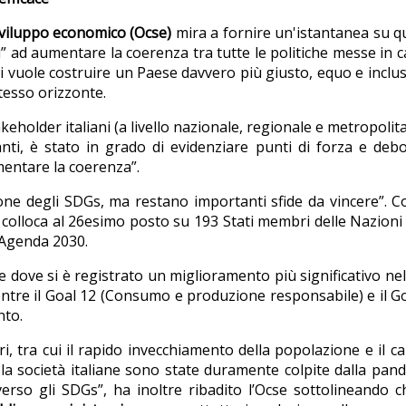
sviluppo economico (Ocse)
mira a fornire un'istantanea su 
donei” ad aumentare la coerenza tra tutte le politiche messe in
 si vuole costruire un Paese davvero più giusto, equo e inclus
stesso orizzonte.
takeholder italiani (a livello nazionale, regionale e metropolit
nti, è stato in grado di evidenziare punti di forza e deb
mentare la coerenza”.
zione degli SDGs, ma restano importanti sfide da vincere”. 
 colloca al 26esimo posto su 193 Stati membri delle Nazioni
l’Agenda 2030.
aree dove si è registrato un miglioramento più significativo ne
ntre il Goal 12 (Consumo e produzione responsabile) e il G
nto.
ri, tra cui il rapido invecchiamento della popolazione e il ca
la società italiane sono state duramente colpite dalla pan
erso gli SDGs”, ha inoltre ribadito l’Ocse sottolineando c