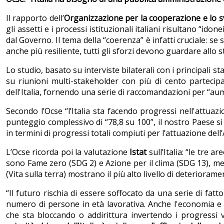
Il rapporto dell’
Organizzazione per la cooperazione e lo 
gli assetti e i processi istituzionali italiani risultano “i
dal Governo. Il tema della “coerenza” è infatti cruciale: se
anche più resiliente, tutti gli sforzi devono guardare allo 
Lo studio, basato su interviste bilaterali con i principali s
su riunioni multi-stakeholder con più di cento partecipa
dell'Italia, fornendo una serie di raccomandazioni per “au
Secondo l’Ocse “l’Italia sta facendo progressi nell'attua
punteggio complessivo di “78,8 su 100”, il nostro Paese si
in termini di progressi totali compiuti per l’attuazione del
L’Ocse ricorda poi la valutazione
Istat
sull’Italia: “le tre 
sono Fame zero (SDG 2) e Azione per il clima (SDG 13), me
(Vita sulla terra) mostrano il più alto livello di deteriorame
“Il futuro rischia di essere soffocato da una serie di fatto
numero di persone in età lavorativa. Anche l'economia e 
che sta bloccando o addirittura invertendo i progressi v