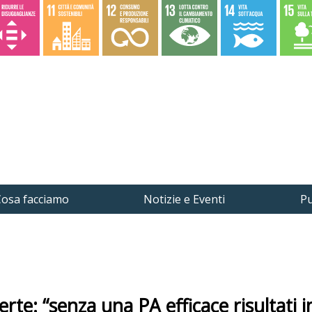
osa facciamo
Notizie e Eventi
Pu
erte: “senza una PA efficace risultati i