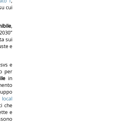
gato 1
,
su cui
ibile
,
 2030”
ta sui
uste e
nsvs e
to per
ile
in
amento
iluppo
 local
ti che
ette e
ossono