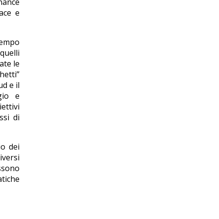
rnance
cace e
 tempo
quelli
ate le
hetti”
d e il
gio e
ettivi
ssi di
io dei
iversi
ossono
atiche