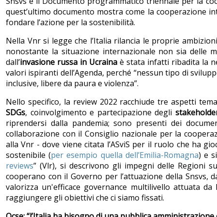
Snsvs e il Documento programmatico triennale per la co
quest’ultimo documento mostra come la cooperazione intern
fondare l’azione per la sostenibilità.
Nella Vnr si legge che l’Italia rilancia le proprie ambizion
nonostante la situazione internazionale non sia delle mi
dall’
invasione russa in Ucraina
è stata infatti ribadita la
valori ispiranti dell’Agenda, perché “nessun tipo di svilup
inclusive, libere da paura e violenza”.
Nello specifico, la review 2022 racchiude tre aspetti tema
SDGs
, coinvolgimento e partecipazione degli
stakeholde
riprendersi dalla pandemia; sono presenti dei documen
collaborazione con il Consiglio nazionale per la cooper
alla Vnr - dove viene citata l’ASviS per il ruolo che ha gi
sostenibile (
per esempio quella dell’Emilia-Romagna
) e s
reviews
” (Vlr), si descrivono gli impegni delle Regioni 
cooperano con il Governo per l’attuazione della Snsvs, dat
valorizza un'efficace governance multilivello attuata d
raggiungere gli obiettivi che ci siamo fissati.
Ocse: “l’Italia ha bisogno di una pubblica amministrazione 