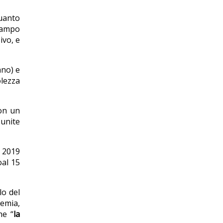
quanto
 campo
ivo, e
ano) e
olezza
Con un
 unite
l 2019
oal 15
lo del
demia,
he “
la