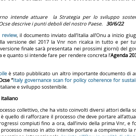
rno intende attuare
la Strategia per lo sviluppo sosten
 Ocse descrive i punti deboli del nostro Paese.
30/6/22
 review
, il documento inviato dall’Italia all’Onu a inizio giu
alla versione del 2017 la Vnr non ricalca in tutto e per tu
a versione finale sarà presentata nei prossimi giorni) del g
a e quanto si intende fare per rendere concreta l’
Agenda 20
ile
è stato pubblicato un altro importante documento di an
Ocse “
Italy governance scan for policy coherence for susta
italiane e sviluppo sostenibile.
italiano
ocesso collettivo, che ha visto coinvolti diversi attori della s
 è quello di rafforzare il processo che deve portare all’attu
ogressi compiuti fino a ora, dall’invio della prima Vnr, e f
l processo messo in atto intende portare a compimento la