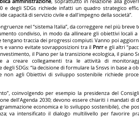
ubblica amministrazione
, soprattutto in relazione alla gove
30 e degli SDGs richiede infatti un quadro strategico effi
lide capacità di servizio civile e dall'impegno della società”.
ncongruenze nel “sistema Italia”, da correggere nel più breve
nto condiviso, in modo da allineare gli obiettivi locali a 
he tengano traccia dei progressi compiuti. Vanno poi aggiorn
s e vanno evitate sovrapposizioni tra il
Pnrr
e gli altri “pacc
 investimento, il Piano per la transizione ecologica, il piano Su
 a creare collegamenti tra le attività di monitorag
 degli SDGs: “la decisione di formulare la Snsvs in base a obi
 non agli Obiettivi di sviluppo sostenibile richiede proce
nto”, coinvolgendo per esempio la presidenza del Consigl
one dell'Agenda 2030; devono essere chiariti i mandati di d
programmazione economica e lo sviluppo sostenibile), che p
; va intensificato il dialogo multilivello per favorire pr