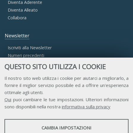
Diventa Aderente
Diventa Alleato
Collabora
Newsletter
Iscriviti alla Newsletter
Numeri precedenti
QUESTO SITO UTILIZZA I COOKIE
Area Riservata
Il nostro sito web utilizza i cookie per aiutarci a migliorarlo, a
fornire il miglior servizio possibile ed a offrire un'esperienza
Accesso Aderenti
ottimale agli utenti.
Accesso Consulta
Qui
puoi cambiare le tue impostazioni. Ulteriori informazioni
Accesso Team
sono disponibili nella nostra
informativa sulla privacy
STATISTICHE
CAMBIA IMPOSTAZIONI
Strumenti statistici che raccolgono dati anonimi sull'utilizzo e la