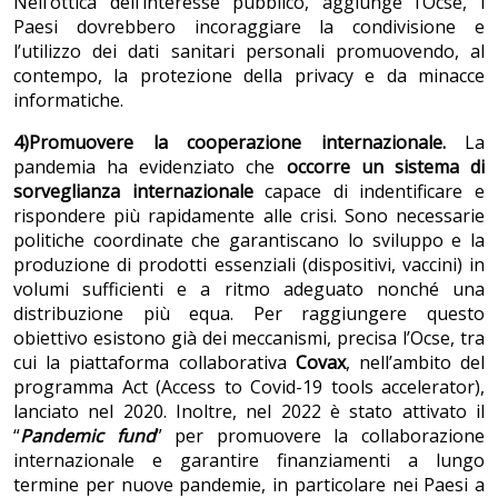
Nell’ottica dell’interesse pubblico, aggiunge l’Ocse, i
Paesi dovrebbero incoraggiare la condivisione e
l’utilizzo dei dati sanitari personali promuovendo, al
contempo, la protezione della privacy e da minacce
informatiche.
4)
Promuovere la cooperazione internazionale.
La
pandemia ha evidenziato che
occorre un sistema di
sorveglianza internazionale
capace di indentificare e
rispondere più rapidamente alle crisi.
Sono necessarie
politiche coordinate che garantiscano lo sviluppo e la
produzione di prodotti essenziali (dispositivi, vaccini) in
volumi sufficienti e a ritmo adeguato nonché una
distribuzione più equa. Per raggiungere questo
obiettivo esistono già dei meccanismi, precisa l’Ocse, tra
cui la piattaforma collaborativa
Covax
, nell’ambito del
programma Act (Access to Covid-19 tools accelerator),
lanciato nel 2020. Inoltre, nel 2022 è stato attivato il
“
Pandemic fund
” per promuovere la collaborazione
internazionale e garantire finanziamenti a lungo
termine per nuove pandemie, in particolare nei Paesi a