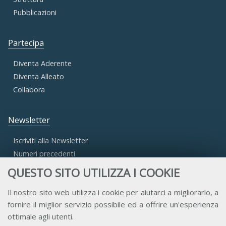
Pubblicazioni
Partecipa
Diventa Aderente
Diventa Alleato
Collabora
Newsletter
Iscriviti alla Newsletter
Numeri precedenti
QUESTO SITO UTILIZZA I COOKIE
Area Riservata
Il nostro sito web utilizza i cookie per aiutarci a migliorarlo, a
fornire il miglior servizio possibile ed a offrire un'esperienza
Accesso Aderenti
ottimale agli utenti.
Accesso Consulta