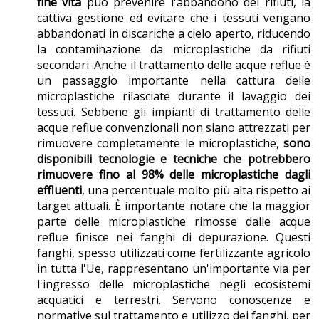
fine vita
può prevenire l'abbandono dei rifiuti, la
cattiva gestione ed evitare che i tessuti vengano
abbandonati in discariche a cielo aperto, riducendo
la contaminazione da microplastiche da rifiuti
secondari. Anche il trattamento delle acque reflue è
un passaggio importante nella cattura delle
microplastiche rilasciate durante il lavaggio dei
tessuti. Sebbene gli impianti di trattamento delle
acque reflue convenzionali non siano attrezzati per
rimuovere completamente le microplastiche,
sono
disponibili tecnologie e tecniche che potrebbero
rimuovere fino al 98% delle microplastiche dagli
effluenti
, una percentuale molto più alta rispetto ai
target attuali. È importante notare che la maggior
parte delle microplastiche rimosse dalle acque
reflue finisce nei fanghi di depurazione. Questi
fanghi, spesso utilizzati come fertilizzante agricolo
in tutta l'Ue, rappresentano un'importante via per
l'ingresso delle microplastiche negli ecosistemi
acquatici e terrestri. Servono conoscenze e
normative sul trattamento e utilizzo dei fanghi, per