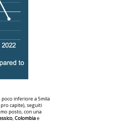
i poco inferiore a 5mila
pro capite), seguiti
simo posto, con una
ssico
,
Colombia
e