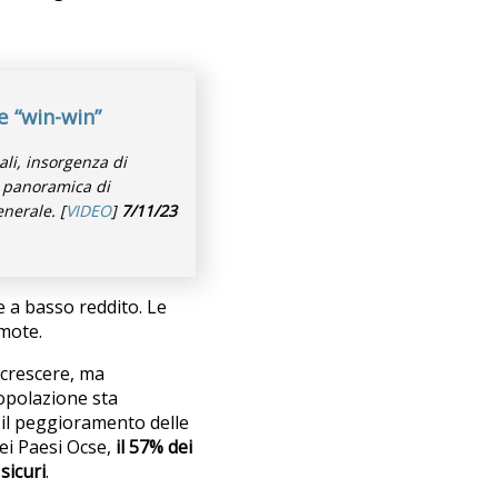
e “win-win”
ali, insorgenza di
a panoramica di
nerale. [
VIDEO
]
7/11/23
ie a basso reddito. Le
mote.
 crescere, ma
opolazione sta
il peggioramento delle
Nei Paesi Ocse,
il 57% dei
sicuri
.