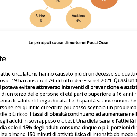
Le principali cause di morte nei Paesi Ocse
te
alattie circolatorie hanno causato più di un decesso su quatt
ovid-19 ha causato il 7% di tutti i decessi nel 2021.
Quasi un te
i poteva evitare attraverso interventi di prevenzione e assis
ù di un terzo delle persone di età pari o superiore a 16 anni r
ema di salute di lunga durata. Le disparità socioeconomiche 
persone nel quintile di reddito più basso segnala un problema 
ile più ricco. I
tassi di obesità continuano ad aumentare
nel
egli adulti in sovrappeso o obesi.
Una dieta sana e l'attività 
ia solo il 15% degli adulti consuma cinque o più porzioni di 
lge almeno 150 minuti di attività fisica di intensità da moder