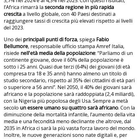
3,7% nel 2024 e al 4,3% nel 2025. Con questi risultati,
l’Africa rimarrà la
seconda regione in più rapida
crescita
a livello globale, con 40 Paesi destinati a
raggiungere tassi di crescita più elevati rispetto ai livelli
del 2023.
Uno dei
principali punti di forza
, spiega
Fabio
Bellumore
, responsabile ufficio stampa Amref Italia,
risiede
nell'età media della popolazione
: “Parliamo di un
continente giovane, dove il 60% della popolazione è
sotto i 25 anni. Quasi due terzi (64%) dei giovani (di età
compresa tra 18 e 35 anni) hanno almeno un titolo di
studio secondario, rispetto al 35% dei cittadini di età pari
o superiore a 56 anni”. Nel 2050, il 40% dei giovani sarà
africano e la popolazione sarà raddoppiata (2,4 miliardi),
con la Nigeria più popolosa degli Usa. Sempre a metà
secolo
un essere umano su quattro sarà africano
. Con la
diminuzione della mortalità infantile, l’aumento della vita
media e una fecondità meno declinante che altrove, dal
2035 in Africa ci sarà la più vasta forza lavoro del mondo.
Inoltre, le nuove generazioni sono nate digitali e, per