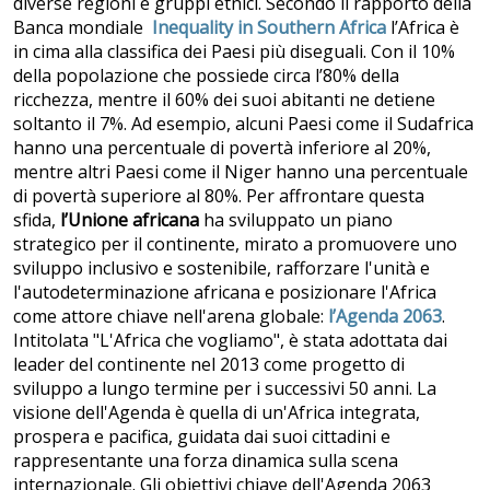
diverse regioni e gruppi etnici. Secondo il rapporto della
Banca mondiale
Inequality in Southern Africa
l’Africa è
in cima alla classifica dei Paesi più diseguali. Con il 10%
della popolazione che possiede circa l’80% della
ricchezza, mentre il 60% dei suoi abitanti ne detiene
soltanto il 7%. Ad esempio, alcuni Paesi come il Sudafrica
hanno una percentuale di povertà inferiore al 20%,
mentre altri Paesi come il Niger hanno una percentuale
di povertà superiore al 80%. Per affrontare questa
sfida,
l’Unione africana
ha sviluppato un piano
strategico per il continente, mirato a promuovere uno
sviluppo inclusivo e sostenibile, rafforzare l'unità e
l'autodeterminazione africana e posizionare l'Africa
come attore chiave nell'arena globale:
l’Agenda 2063
.
Intitolata "L'Africa che vogliamo", è stata adottata dai
leader del continente nel 2013 come progetto di
sviluppo a lungo termine per i successivi 50 anni. La
visione dell'Agenda è quella di un'Africa integrata,
prospera e pacifica, guidata dai suoi cittadini e
rappresentante una forza dinamica sulla scena
internazionale. Gli obiettivi chiave dell'Agenda 2063