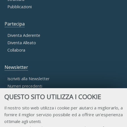
Pubblicazioni
Partecipa
Diventa Aderente
Diventa Alleato
Collabora
Newsletter
Iscriviti alla Newsletter
Numeri precedenti
QUESTO SITO UTILIZZA I COOKIE
Area Riservata
Il nostro sito web utilizza i cookie per aiutarci a migliorarlo, a
fornire il miglior servizio possibile ed a offrire un'esperienza
Accesso Aderenti
ottimale agli utenti.
Accesso Consulta