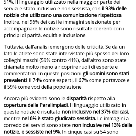
51%. Il linguaggio utilizzato nella maggior parte dei
servizi è stato inclusivo e non sessista, con
il 93% delle
notizie che utilizzano una comunicazione rispettosa
.
Inoltre, nel 96% dei casi le immagini selezionate per
accompagnare le notizie sono risultate coerenti con i
principi di parità, equità e inclusione.
Tuttavia, dall’analisi emergono delle criticità. Se da un
lato le atlete sono state intervistate più spesso dei loro
colleghi maschi (59% contro 41%), dall’altro sono state
chiamate molto meno a ricoprire ruoli di esperte e
commentatrici. In queste posizioni
gli uomini sono stati
prevalenti
: il 74% come esperti, il 67% come portavoce e
il 59% come voci della popolazione.
Ancora più evidenti sono le
disparità
rispetto alla
copertura delle Paralimpiadi.
Il linguaggio utilizzato in
queste notizie è risultato
non inclusivo nel 37% dei casi,
mentre
nel 6% è stato giudicato sessista.
Le immagini a
corredo dei servizi sono state
non inclusive nel 13% delle
notizie, e sessiste nel 9%.
In cinque casi su 54 sono