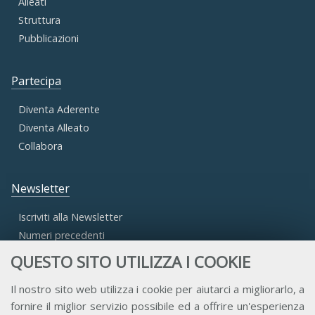
Alleati
Struttura
Pubblicazioni
Partecipa
Diventa Aderente
Diventa Alleato
Collabora
Newsletter
Iscriviti alla Newsletter
Numeri precedenti
QUESTO SITO UTILIZZA I COOKIE
Area Riservata
Il nostro sito web utilizza i cookie per aiutarci a migliorarlo, a
fornire il miglior servizio possibile ed a offrire un'esperienza
Accesso Aderenti