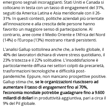
emergono segnali incoraggianti. Stati Uniti e Canada si
collocano in testa con un tasso di engagement del 31%,
seguiti da America Latina e Asia meridionale con il 26-
31%. In questi contesti, politiche aziendali più orientate
all’innovazione e alla crescita delle persone hanno
favorito un maggiore senso di partecipazione. Al
contrario, aree come il Medio Oriente e l’Africa del Nord
(14%) o l’Europa (13%) mostrano ritardi persistenti.
L’analisi Gallup sottolinea anche che, a livello globale, il
40% dei lavoratori dichiara di vivere stress quotidiano, il
23% tristezza e il 22% solitudine. L’insoddisfazione è
particolarmente diffusa nei settori colpiti da precarietà,
trasformazioni tecnologiche e difficoltà post-
pandemiche. Eppure, non mancano prospettive positive.
Gallup stima che,
se le organizzazioni riuscissero ad
aumentare il tasso di
engagement
fino al 70%,
l’economia mondiale potrebbe guadagnare fino a 9.600
miliardi di dollari
in produttività aggiuntiva, pari a circa il
9% del Pil globale.