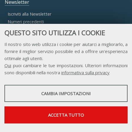
Newsletter
Iscriviti alla Newsletter
Numeri precedenti
QUESTO SITO UTILIZZA I COOKIE
Area Riservata
Il nostro sito web utilizza i cookie per aiutarci a migliorarlo, a
fornire il miglior servizio possibile ed a offrire un'esperienza
Accesso Aderenti
ottimale agli utenti.
Accesso Consulta
Qui
puoi cambiare le tue impostazioni. Ulteriori informazioni
Accesso Team
sono disponibili nella nostra
informativa sulla privacy
STATISTICHE
CAMBIA IMPOSTAZIONI
Strumenti statistici che raccolgono dati anonimi sull'utilizzo e la
funzionalità del sito web.
Contatti
Privacy
Trasparenza
Credits
Mostra maggiori informazioni
ACCETTA TUTTO
Google Analytics
SERVIZI FACOLTATVI