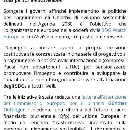
Spingere i governi affinché implementino le politiche
per raggiungere gli Obiettivi di sviluppo sostenibile
delineati nell’Agenda 2030 è l’obiettivo che
l’organizzazione europea della società civile
SDG Watch
Europe
, di cui ASviS è membro, si è posta come
mission
.
L’impegno a portare avanti la propria missione
costitutiva si è concretizzata in una serie di progetti volti
a raggiungere la società civile internazionale (compresi i
Paesi non appartenenti all’Ue) per sensibilizzare,
promuovere l'impegno e contribuire a sviluppare la
capacità di cui si ha bisogno par arrivare all'attuazione
degli SDGs a tutti i livelli.
Tra le iniziative è stata redatta una
lettera all’attenzione
del Commissario europeo per il bilancio
Günther
Oettinger
richiedente una riforma del futuro quadro
finanziario pluriennale (Qfp) dell’Unione Europea in
modo da renderlo “trasformativo, incentrato sulla
persona e pienamente sostenibile”. Il documento si