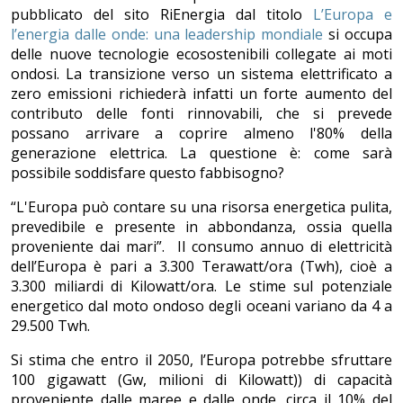
pubblicato del sito RiEnergia dal titolo
L’Europa e
l’energia dalle onde: una leadership mondiale
si occupa
delle nuove tecnologie ecosostenibili collegate ai moti
ondosi. La transizione verso un sistema elettrificato a
zero emissioni richiederà infatti un forte aumento del
contributo delle fonti rinnovabili, che si prevede
possano arrivare a coprire almeno l'80% della
generazione elettrica. La questione è: come sarà
possibile soddisfare questo fabbisogno?
“L'Europa può contare su una risorsa energetica pulita,
prevedibile e presente in abbondanza, ossia quella
proveniente dai mari”. Il consumo annuo di elettricità
dell’Europa è pari a 3.300 Terawatt/ora (Twh), cioè a
3.300 miliardi di Kilowatt/ora. Le stime sul potenziale
energetico dal moto ondoso degli oceani variano da 4 a
29.500 Twh.
Si stima che entro il 2050, l’Europa potrebbe sfruttare
100 gigawatt (Gw, milioni di Kilowatt)) di capacità
proveniente dalle maree e dalle onde, circa il 10% del