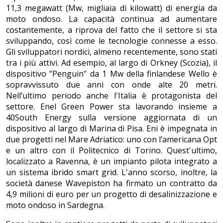
11,3 megawatt (Mw, migliaia di kilowatt) di energia da
moto ondoso. La capacità continua ad aumentare
costantemente, a riprova del fatto che il settore si sta
sviluppando, così come le tecnologie connesse a esso.
Gli sviluppatori nordici, almeno recentemente, sono stati
tra i più attivi. Ad esempio, al largo di Orkney (Scozia), il
dispositivo "Penguin" da 1 Mw della finlandese Wello è
sopravvissuto due anni con onde alte 20 metri.
Nell’ultimo periodo anche l'Italia è protagonista del
settore. Enel Green Power sta lavorando insieme a
40South Energy sulla versione aggiornata di un
dispositivo al largo di Marina di Pisa. Eni è impegnata in
due progetti nel Mare Adriatico: uno con l’americana Opt
e un altro con il Politecnico di Torino. Quest'ultimo,
localizzato a Ravenna, è un impianto pilota integrato a
un sistema ibrido smart grid. L'anno scorso, inoltre, la
società danese Wavepiston ha firmato un contratto da
4,9 milioni di euro per un progetto di desalinizzazione e
moto ondoso in Sardegna.