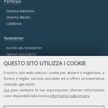
Partecipa
Diventa Aderente
Diventa Alleato
Collabora
Newsletter
Iscriviti alla Newsletter
Numeri precedenti
QUESTO SITO UTILIZZA I COOKIE
Area Riservata
Il nostro sito web utilizza i cookie per aiutarci a migliorarlo, a
fornire il miglior servizio possibile ed a offrire un'esperienza
Accesso Aderenti
ottimale agli utenti.
Accesso Consulta
Qui
puoi cambiare le tue impostazioni. Ulteriori informazioni
Accesso Team
sono disponibili nella nostra
informativa sulla privacy
STATISTICHE