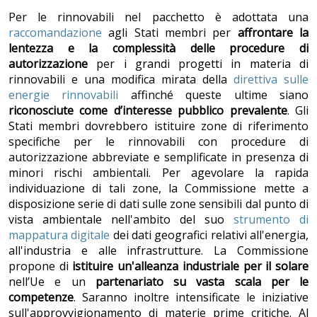
Per le rinnovabili nel pacchetto è adottata una
raccomandazione
agli Stati membri per
affrontare la
lentezza e la complessit
à
delle procedure di
autorizzazione
per i grandi progetti in materia di
rinnovabili e una modifica mirata della
direttiva sulle
energie rinnovabili
affinché queste ultime siano
riconosciute come d’interesse pubblico prevalente
. Gli
Stati membri dovrebbero istituire zone di riferimento
specifiche per le rinnovabili con procedure di
autorizzazione abbreviate e semplificate in presenza di
minori rischi ambientali. Per agevolare la rapida
individuazione di tali zone, la Commissione mette a
disposizione serie di dati sulle zone sensibili dal punto di
vista ambientale nell'ambito del suo
strumento di
mappatura digitale
dei dati geografici relativi all'energia,
all'industria e alle infrastrutture. La Commissione
propone di
istituire un'alleanza industriale per il solare
nell’Ue e un
partenariato su vasta scala per le
competenze
. Saranno inoltre intensificate le iniziative
sull'approvvigionamento di materie prime critiche. Al