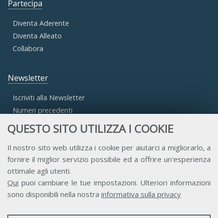
Partecipa
Diventa Aderente
Diventa Alleato
Collabora
Newsletter
Iscriviti alla Newsletter
Numeri precedenti
QUESTO SITO UTILIZZA I COOKIE
Area Riservata
Il nostro sito web utilizza i cookie per aiutarci a migliorarlo, a
fornire il miglior servizio possibile ed a offrire un'esperienza
Accesso Aderenti
ottimale agli utenti.
Accesso Consulta
Qui
puoi cambiare le tue impostazioni. Ulteriori informazioni
Accesso Team
sono disponibili nella nostra
informativa sulla privacy