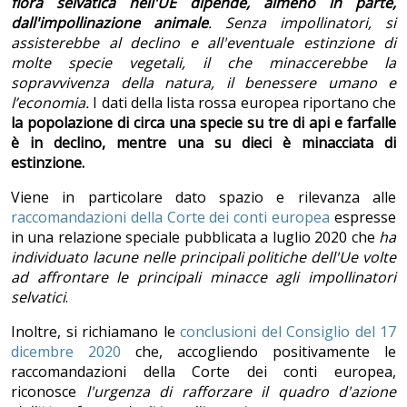
flora selvatica nell'UE dipende, almeno in parte,
dall'impollinazione animale
. Senza impollinatori, si
assisterebbe al declino e all'eventuale estinzione di
molte specie vegetali, il che minaccerebbe la
sopravvivenza della natura, il benessere umano e
l’economia.
I dati della lista rossa europea riportano che
la popolazione di circa una specie su tre di api e farfalle
è in declino, mentre una su dieci è minacciata di
estinzione.
Viene in particolare dato spazio e rilevanza alle
raccomandazioni della Corte dei conti europea
espresse
in una relazione speciale pubblicata a luglio 2020 che
ha
individuato lacune nelle principali politiche dell'Ue volte
ad affrontare le principali minacce agli impollinatori
selvatici
.
Inoltre, si richiamano le
conclusioni del Consiglio del 17
dicembre 2020
che, accogliendo positivamente le
raccomandazioni della Corte dei conti europea,
riconosce
l'urgenza di rafforzare il quadro d'azione