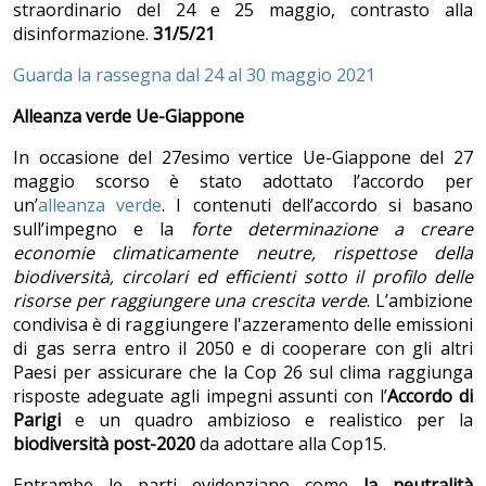
straordinario del 24 e 25 maggio, contrasto alla
disinformazione.
31/5/21
Guarda la rassegna dal 24 al 30 maggio 2021
Alleanza verde Ue-Giappone
In occasione del 27esimo vertice Ue-Giappone del 27
maggio scorso è stato adottato l’accordo per
un’
alleanza verde
. I contenuti dell’accordo si basano
sull’impegno e la
forte
determinazione a creare
economie climaticamente neutre, rispettose della
biodiversit
à
, circolari ed efficienti sotto il profilo delle
risorse per raggiungere una crescita verde
. L’ambizione
condivisa è di raggiungere l'azzeramento delle emissioni
di gas serra entro il 2050 e di cooperare con gli altri
Paesi per assicurare che la Cop 26 sul clima raggiunga
risposte adeguate agli impegni assunti con l’
Accordo di
Parigi
e un quadro ambizioso e realistico per la
biodiversit
à
post-2020
da adottare alla Cop15.
Entrambe le parti evidenziano come
la neutralit
à