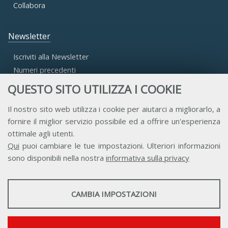
Collabora
Newsletter
Iscriviti alla Newsletter
Numeri precedenti
QUESTO SITO UTILIZZA I COOKIE
Area Riservata
Il nostro sito web utilizza i cookie per aiutarci a migliorarlo, a
fornire il miglior servizio possibile ed a offrire un'esperienza
Accesso Aderenti
ottimale agli utenti.
Accesso Consulta
Qui
puoi cambiare le tue impostazioni. Ulteriori informazioni
Accesso Team
sono disponibili nella nostra
informativa sulla privacy
STATISTICHE
CAMBIA IMPOSTAZIONI
Strumenti statistici che raccolgono dati anonimi sull'utilizzo e la
funzionalità del sito web.
Contatti
Privacy
Trasparenza
Credits
Mostra maggiori informazioni