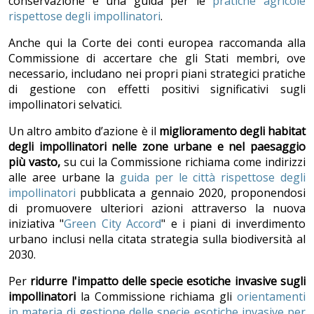
conservazione e una guida per le
pratiche agricole
rispettose degli impollinatori
.
Anche qui la Corte dei conti europea raccomanda alla
Commissione di accertare che gli Stati membri, ove
necessario, includano nei propri piani strategici pratiche
di gestione con effetti positivi significativi sugli
impollinatori selvatici.
Un altro ambito d’azione è il
miglioramento degli habitat
degli impollinatori nelle zone urbane e nel paesaggio
più vasto,
su cui la Commissione richiama come indirizzi
alle aree urbane la
guida per le città rispettose degli
impollinatori
pubblicata a gennaio 2020,
proponendosi
di promuovere ulteriori azioni attraverso la nuova
iniziativa "
Green City Accord
" e i piani di inverdimento
urbano inclusi nella citata strategia sulla biodiversità al
2030.
Per
ridurre l'impatto delle specie esotiche invasive sugli
impollinatori
la Commissione richiama gli
orientamenti
in materia di gestione delle specie esotiche invasive per