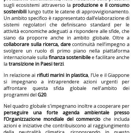
sugli ecosistemi attraverso la
produzione e il consumo
sostenibili
lungo tutte le catene di approvvigionamento.
Un ambito specifico è rappresentato dall’elaborazione di
sistemi regolatori che definiscano standard per le
attività economiche adeguati a rispondere alle sfide, che
siano da proporre anche in ambito globale. Oltre a
collaborare sulla ricerca, dare
continuità nell’impegno
a
svolgere un ruolo di primo piano nella piattaforma
internazionale sulla
finanza sostenibile
e facilitare anche
la
transi
z
ion
e in Paesi terzi
.
In relazione ai
rifiuti marini in plastica
, l’Ue e il Giappone
si impegnano a intraprendere azioni urgenti per
affrontare questa sfida globale nell'ambito dei
programmi del
G20
.
Nel quadro globale s’impegnano inoltre a cooperare per
perseguire una forte agenda ambientale presso
l’Organizzazione mondiale del commercio
che includa
azioni e iniziative che contribuiscono al raggiungimento
della neutralità climatica, riconoscendo in questo