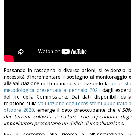
Passando in rassegna le diverse azioni, si evidenzia la
necessità d’incrementare il
sostegno al monitoraggio e
alla valutazione
del fenomeno valorizzando la
proposta
metodologica presentata a gennaio 2021
dagli esperti
del Jrc della Commissione. Dai dati disponibili dalla
relazione sulla
valutazione degli ecosistemi pubblicata a
ottobre 2020
, emerge il dato preoccupante che
il 50%
dei terreni coltivati a colture che dipendono dagli
impollinatori presentano un deficit di impollinazione
.
Per il
sostegno alla ricerca e all'innovazione
la