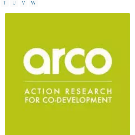
T
U
V
W