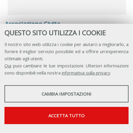
Associazione Civita
QUESTO SITO UTILIZZA I COOKIE
Il nostro sito web utilizza i cookie per aiutarci a migliorarlo, a
fornire il miglior servizio possibile ed a offrire un'esperienza
ottimale agli utenti.
Qui
puoi cambiare le tue impostazioni. Ulteriori informazioni
sono disponibili nella nostra
informativa sulla privacy
STATISTICHE
CAMBIA IMPOSTAZIONI
Strumenti statistici che raccolgono dati anonimi sull'utilizzo e la
funzionalità del sito web.
Mostra maggiori informazioni
ACCETTA TUTTO
Google Analytics
SERVIZI FACOLTATVI