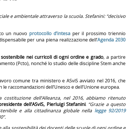
iale e ambientale attraverso la scuola. Stefanini: “decisivo
to un nuovo
protocollo d’intesa
per il prossimo triennio
ndispensabile per una piena realizzazione dell’
Agenda 2030
sostenibile nei curricoli di ogni ordine e grado
, a partire
tamento (Pcto), nonché lo studio delle discipline Stem anche
 lavoro comune tra ministero e ASviS avviato nel 2016, che
on le raccomandazioni dell’Unesco e dell’Unione europea.
a costituzione dell’Alleanza, nel 2016, abbiamo ritenuto
 presidente dell’ASviS, Pierluigi Stefanini
.
“Grazie a questo
tenibile e alla cittadinanza globale nella
legge 92/2019
0”.
alla sostenibilità dei docenti delle scuole di ogni ordine e