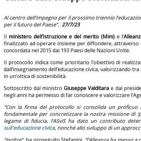
Al centro dell’impegno per il prossimo triennio l’educazion
per il futuro del Paese”.
27/7/23
Il
ministero dell’Istruzione e del merito (Mim)
e l’
Alleanz
finalizzato ad operare insieme per diffondere, attraverso 
concordata nel 2015 dai 193 Paesi delle Nazioni Unite.
Il protocollo indica come prioritario l’obiettivo di realizza
dall’insegnamento dell’educazione civica, valorizzando tra 
in un’ottica di sostenibilità.
Sottoscritto dal ministro
Giuseppe Valditara
e dal preside
negli anni ha permesso di far conoscere e valorizzare l’Ag
“Con la firma del protocollo si consolida un proficuo r
fondamentale per concretizzare la nostra missione di ‘pont
legame di fiducia, l’ASviS ha dato un contributo determ
sull'educazione civica
, nonché allo sviluppo di un approcci
“Inoltre”
, ha proseguito Stefanini,
“l’Alleanza ha messo a d