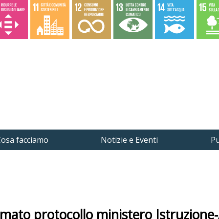
osa facciamo
Notizie e Eventi
Pu
irmato protocollo ministero Istruzione