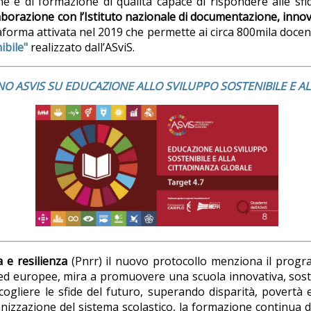
one e di formazione di qualità capace di rispondere alle s
aborazione con l’Istituto nazionale di documentazione, innov
taforma attivata nel 2019 che permette ai circa 800mila docenti
ibile"
realizzato dall’ASviS.
NO ASVIS SU EDUCAZIONE ALLO SVILUPPO SOSTENIBILE E A
 e resilienza
(Pnrr) il nuovo protocollo menziona il prog
 ed europee, mira a promuovere una scuola innovativa, sostenib
cogliere le sfide del futuro, superando disparità, povertà e
izzazione del sistema scolastico, la formazione continua 