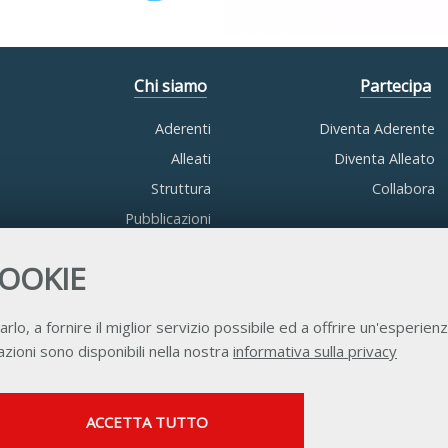
Chi siamo
Partecipa
Aderenti
Diventa Aderente
Alleati
Diventa Alleato
Struttura
Collabora
Pubblicazioni
COOKIE
arlo, a fornire il miglior servizio possibile ed a offrire un'esperienz
zioni sono disponibili nella nostra
informativa sulla privacy
Contatti
Privacy
Trasparenza
Credits
SERVIZI FACOLTATVI
ACCETTA TUTTO
Questi cookie vengono utilizzati per abilitare servizi di