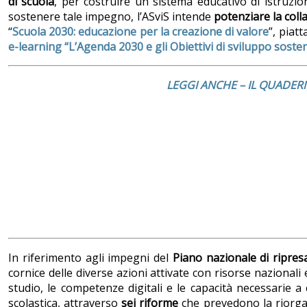
di scuola
, per costruire un sistema educativo di istruzi
sostenere tale impegno, l’ASviS intende
potenziare la coll
“
Scuola 2030: educazione per la creazione di valore
”, piat
e-learning “L’Agenda 2030 e gli Obiettivi di sviluppo sosten
LEGGI ANCHE – IL QUADER
In riferimento agli impegni del
Piano nazionale di ripresa
cornice delle diverse azioni attivate con risorse nazionali
studio, le competenze digitali e le capacità necessarie a 
scolastica, attraverso
sei riforme
che prevedono la riorgan