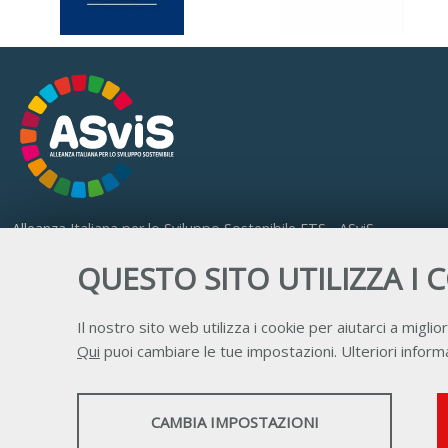
Alleanza Italiana per lo Sviluppo Sostenibile ETS - ASviS
Via Farini 17, 00185 Roma
QUESTO SITO UTILIZZA I 
C.F. 97893090585 P.IVA 14610671001
Il nostro sito web utilizza i cookie per aiutarci a miglior
Qui
puoi cambiare le tue impostazioni. Ulteriori informa
STATISTICHE
CAMBIA IMPOSTAZIONI
Strumenti statistici che raccolgono dati anonimi