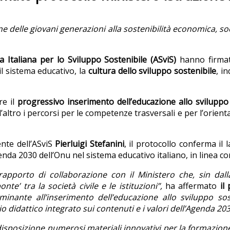
e delle giovani generazioni alla sostenibilità economica, soc
a Italiana per lo Sviluppo Sostenibile (ASviS)
hanno firma
il sistema educativo, la
cultura dello sviluppo sostenibile
, i
re il
progressivo inserimento dell’educazione allo sviluppo 
l’altro i percorsi per le competenze trasversali e per l’orien
nte dell’ASviS
Pierluigi Stefanini
, il protocollo conferma il
enda 2030 dell’Onu nel sistema educativo italiano, in linea c
apporto di collaborazione con il Ministero che, sin dall
e’ tra la società civile e le istituzioni”,
ha affermato
il
inante all’inserimento dell’educazione allo sviluppo sos
o didattico integrato sui contenuti e i valori dell’Agenda 203
isposizione numerosi materiali innovativi per la formazione 