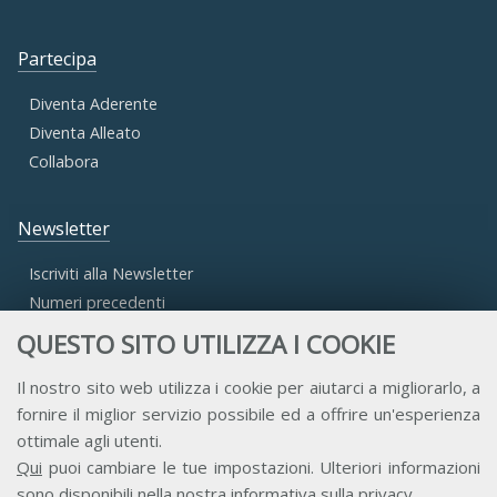
Partecipa
Diventa Aderente
Diventa Alleato
Collabora
Newsletter
Iscriviti alla Newsletter
Numeri precedenti
QUESTO SITO UTILIZZA I COOKIE
Area Riservata
Il nostro sito web utilizza i cookie per aiutarci a migliorarlo, a
fornire il miglior servizio possibile ed a offrire un'esperienza
Accesso Aderenti
ottimale agli utenti.
Accesso Consulta
Qui
puoi cambiare le tue impostazioni. Ulteriori informazioni
Accesso Team
sono disponibili nella nostra
informativa sulla privacy