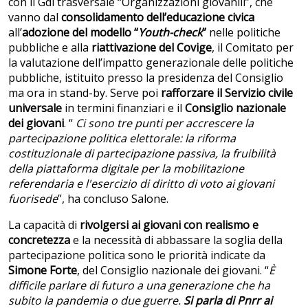
con il Gdl trasversale “Organizzazioni giovanili”, che
vanno dal
consolidamento dell’educazione civica
all’
adozione del modello “
Youth-check
”
nelle politiche
pubbliche e alla
riattivazione del Covige
, il Comitato per
la valutazione dell’impatto generazionale delle politiche
pubbliche, istituito presso la presidenza del Consiglio
ma ora in stand-by. Serve poi
rafforzare il Servizio civile
universale
in termini finanziari e il
Consiglio nazionale
dei giovani
. “
Ci sono tre punti per accrescere la
partecipazione politica elettorale: la riforma
costituzionale di partecipazione passiva, la fruibilità
della piattaforma digitale per la mobilitazione
referendaria e l'esercizio di diritto di voto ai giovani
fuorisede
”, ha concluso Salone.
La capacità di
rivolgersi ai giovani con realismo e
concretezza
e la necessità di abbassare la soglia della
partecipazione politica sono le priorità indicate da
Simone Forte
, del Consiglio nazionale dei giovani. “
È
difficile parlare di futuro a una generazione che ha
subito la pandemia o due guerre.
Si parla di Pnrr ai