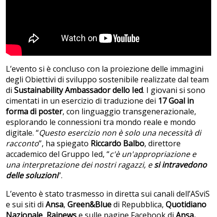
L’evento si è concluso con la proiezione delle immagini
degli Obiettivi di sviluppo sostenibile realizzate dal team
di
Sustainability Ambassador dello Ied
. I giovani si sono
cimentati in un esercizio di traduzione dei
17 Goal in
forma di poster
, con linguaggio transgenerazionale,
esplorando le connessioni tra mondo reale e mondo
digitale. “
Questo esercizio non è solo una necessità di
racconto
”, ha spiegato
Riccardo Balbo
, direttore
accademico del Gruppo Ied, “
c'è un'appropriazione e
una interpretazione dei nostri ragazzi, e
si intravedono
delle soluzioni
”.
L’evento è stato trasmesso in diretta sui canali dell’ASviS
e sui siti di
Ansa
,
Green&Blue
di Repubblica,
Quotidiano
Nazionale
,
Rainews
e sulle pagine Facebook di
Ansa,