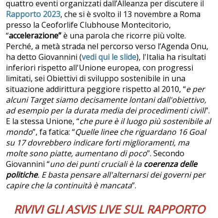
quattro eventi organizzati dall’Alleanza per discutere il
Rapporto 2023
, che si è svolto il 13 novembre a Roma
presso la Ceoforlife Clubhouse Montecitorio,
“
accelerazione”
è una parola che ricorre più volte.
Perché, a metà strada nel percorso verso l’Agenda Onu,
ha detto Giovannini (
vedi qui le slide
), l'Italia ha risultati
inferiori rispetto all'Unione europea, con progressi
limitati, sei Obiettivi di sviluppo sostenibile in una
situazione addirittura peggiore rispetto al 2010, “
e p
er
alcuni Target siamo decisamente lontani dall'obiettivo,
ad esempio per la durata media dei procedimenti civili
”.
E la stessa Unione, “
che pure è il luogo più sostenibile al
mondo
”, fa fatica: “
Quelle linee che riguardano 16 Goal
su 17 dovrebbero indicare forti miglioramenti, ma
molte sono piatte, aumentano di poco
”. Secondo
Giovannini “
uno dei punti cruciali è la
coerenza delle
politiche
. E basta pensare all'alternarsi dei governi per
capire che la continuità è mancata
”.
RIVIVI GLI ASVIS LIVE SUL RAPPORTO