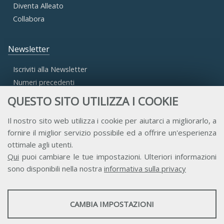
Diventa Alleato
Collabora
Newsletter
Iscriviti alla Newsletter
Numeri precedenti
QUESTO SITO UTILIZZA I COOKIE
Area Riservata
Il nostro sito web utilizza i cookie per aiutarci a migliorarlo, a
fornire il miglior servizio possibile ed a offrire un'esperienza
Accesso Aderenti
ottimale agli utenti.
Accesso Consulta
Qui
puoi cambiare le tue impostazioni. Ulteriori informazioni
Accesso Team
sono disponibili nella nostra
informativa sulla privacy
STATISTICHE
CAMBIA IMPOSTAZIONI
Strumenti statistici che raccolgono dati anonimi sull'utilizzo e la
funzionalità del sito web.