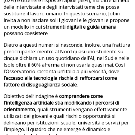
(62%) e ottenere risposte rapide (55%), ma oltre la metà
delle intervistate e degli intervistati teme che possa
sostituire il lavoro umano. In questo scenario, Jobiri
invita a non lasciare soli i giovani e le giovani e propone
un modello in cui
strumenti digitali e guida umana
possano coesistere
.
Dietro a questi numeri si nasconde, inoltre, una frattura
preoccupante: mentre al Nord quasi uno studente su
cinque dichiara un uso quotidiano dell’AI, nel Sud e nelle
Isole oltre il 60% afferma di non usarla quasi mai. Così
l’Osservatorio racconta un’Italia a più velocità, dove
l’accesso alla tecnologia rischia di rafforzarsi come
fattore di disuguaglianza sociale
.
Obiettivo dell’indagine è
comprendere come
l’intelligenza artificiale stia modificando i percorsi di
orientamento
, quali strumenti vengano effettivamente
utilizzati dai giovani e quali rischi o opportunità si
delineano per istituzioni, scuole, università e servizi per
l’impiego. Il quadro che ne emerge è dinamico e