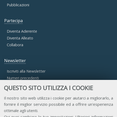
Pubblicazioni
Partecipa
Diventa Aderente
Diventa Alleato
Collabora
Newsletter
Iscriviti alla Newsletter
Numeri precedenti
QUESTO SITO UTILIZZA I COOKIE
Area Riservata
Il nostro sito web utilizza i cookie per aiutarci a migliorarlo, a
fornire il miglior servizio possibile ed a offrire un'esperienza
Accesso Aderenti
ottimale agli utenti.
Accesso Consulta
Qui
puoi cambiare le tue impostazioni. Ulteriori informazioni