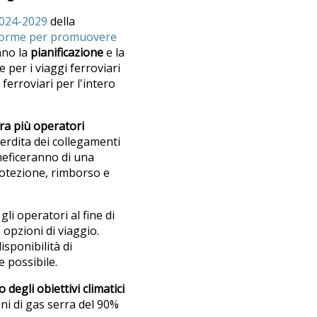
2024-2029
della
orme per promuovere
ano la
pianificazione
e la
re per i viaggi ferroviari
erroviari per l'intero
tra più operatori
perdita dei collegamenti
eneficeranno di una
otezione, rimborso e
li operatori al fine di
 opzioni di viaggio.
sponibilità di
e possibile.
degli obiettivi climatici
oni di gas serra del 90%