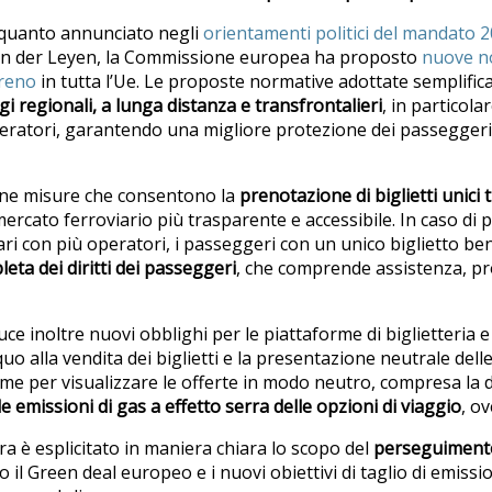
 quanto annunciato negli
orientamenti politici del mandato 
on der Leyen, la Commissione europea ha proposto
nuove n
treno
in tutta l’Ue. Le proposte normative adottate semplific
i regionali, a lunga distanza e transfrontalieri
, in particola
ratori, garantendo una migliore protezione dei passeggeri f
ne misure che consentono la
prenotazione di biglietti unici 
mercato ferroviario più trasparente e accessibile. In caso di 
iari con più operatori, i passeggeri con un unico biglietto b
eta dei diritti dei passeggeri
, che comprende assistenza, pr
 inoltre nuovi obblighi per le piattaforme di biglietteria e g
o alla vendita dei biglietti e la presentazione neutrale delle
me per visualizzare le offerte in modo neutro, compresa la di
le emissioni di gas a effetto serra delle opzioni di viaggio
, ov
a è esplicitato in maniera chiara lo scopo del
perseguimento 
o il Green deal europeo e i nuovi obiettivi di taglio di emissi