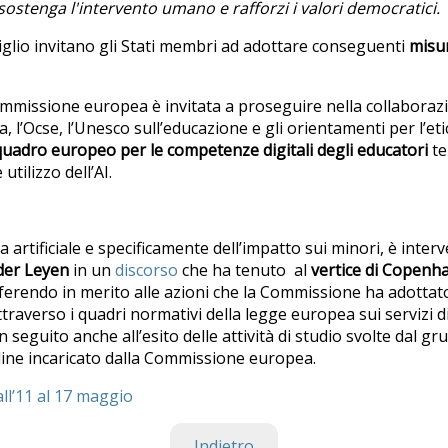
sostenga l'intervento umano e rafforzi i valori democratici.
iglio invitano gli Stati membri ad adottare conseguenti
misur
ommissione europea è invitata a proseguire nella collabora
a, l’Ocse, l’Unesco sull’educazione e gli orientamenti per l’eti
uadro europeo per le competenze digitali degli educatori
te
utilizzo dell’AI.
za artificiale e specificamente dell’impatto sui minori, è inte
der Leyen
in un
discorso
che ha tenuto al
vertice di Copenh
ferendo in merito alle azioni che la Commissione ha adottato
traverso i quadri normativi della legge europea sui servizi di
in seguito anche all’esito delle attività di studio svolte dal gr
line incaricato dalla Commissione europea.
ll’11 al 17 maggio
Indietro