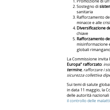
Promozione di un
Sostegno di
sistem
sanitaria
Rafforzamento de
minacce e alle cris
Diversificazione d
chiave
Rafforzamento dell
misinformazione e 
globali rimangano 
La Commissione invita le
Europa" rafforzato
:
ins
termine
, rafforzare i si
sicurezza collettiva dip
Sui temi di salute globa
in data 11 maggio, la C
delle autorità nazionali
il controllo delle malatt