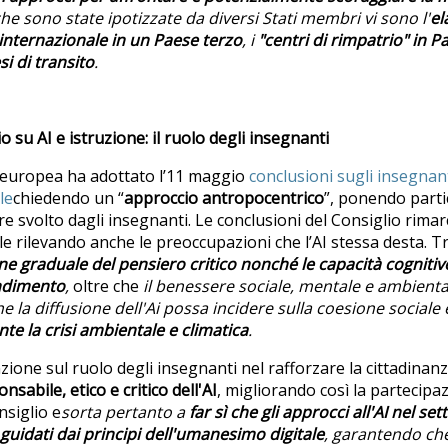
he sono state ipotizzate da diversi Stati membri vi sono l'
el
 internazionale in un Paese t
erzo
, i
"centri di rimpatrio" in Pa
i di transito
.
o su AI e istruzione: il ruolo degli insegnanti
e europea ha adottato l’11 maggio
conclusioni sugli insegnant
le
chiedendo un “
approccio antropocentrico
”, ponendo part
e svolto dagli insegnanti. Le conclusioni del Consiglio rimar
ciale rilevando anche le preoccupazioni che l’AI stessa desta. T
one graduale del pensiero critico nonch
é
le capacit
à
cognitiv
endimento
,
oltre che
il benessere sociale, mentale e ambiental
he la diffusione dell'Ai possa incidere sulla coesione sociale 
te la crisi ambientale e climatica
.
nzione sul ruolo degli insegnanti nel rafforzare la cittadinan
onsabile, etico e critico dell'AI
, migliorando così la partecip
nsiglio e
sorta pertanto a
far sì
che
gli approcci all'AI nel set
guidati dai principi dell'umanesimo digitale
, garantendo che