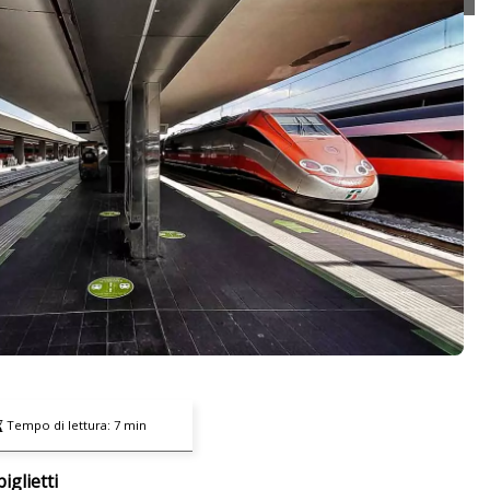
Tempo di lettura:
7
min
iglietti