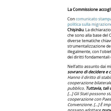
La Commissione accoglie
Con
comunicato stamp
politica sulla migrazion
Chișinău
. La dichiarazi
che sono alla base del 
diverse tematiche chiave 
strumentalizzazione dell
illegalmente, con l'obie
dei diritti fondamentali 
Nell’atto assunto dai m
sovrano di decidere e co
Hanno il diritto di stab
cooperazione bilaterale
pubblico.
Tuttavia, tali
[…] Gli Stati possono st
cooperazione con Paesi 
Convenzione. […] È impo
possano adottare
nuov