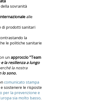
tata
 della sovranità
o internazionale
alle
 di prodotti sanitari
contrastando la
he le politiche sanitarie
 con un
approccio "Team
 e la resilienza a lungo
 perch
é
la nostra
n lo sono.
con
comunicato stampa
e sostenere le risposte
 per la prevenzione e
 Europa sia molto basso
.