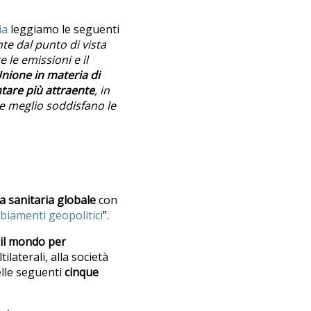
ia
leggiamo le seguenti
nte dal punto di vista
 le emissioni e il
'Unione in materia di
entare più attraente
, in
che meglio soddisfano le
za sanitaria globale
con
mbiamenti geopolitici
”.
 il mondo per
tilaterali, alla società
elle seguenti
cinque