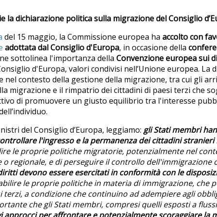
 la dichiarazione politica sulla migrazione del Consiglio d’
a
del 15 maggio, la Commissione europea ha
accolto con fav
e
adottata dal Consiglio d'Europa
, in occasione della
confere
one sottolinea l'importanza della
Convenzione europea sui di
Consiglio d'Europa, valori condivisi nell’Unione europea. La 
nel contesto della gestione della migrazione, tra cui gli arrivi
a migrazione e il rimpatrio dei cittadini di paesi terzi che 
ttivo di promuovere un giusto equilibrio tra l'interesse pubbl
dell’individuo.
inistri del Consiglio d’Europa, leggiamo:
gli Stati membri hann
ntrollare l'ingresso e la permanenza dei cittadini stranieri n
ilire le proprie politiche migratorie, potenzialmente nel cont
 o regionale, e di perseguire il controllo dell'immigrazione
 diritti devono essere esercitati in conformit
à
con le disposiz
abilire le proprie politiche in materia di immigrazione, che 
terzi, a condizione che continuino ad adempiere agli obbligh
rtante che gli Stati membri, compresi quelli esposti a fluss
i approcci per affrontare e potenzialmente scoraggiare la m