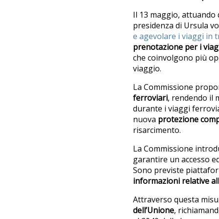
Il 13 maggio, attuando
presidenza di Ursula v
e agevolare i viaggi in 
prenotazione per i viagg
che coinvolgono più ope
viaggio.
La Commissione propo
ferroviari
, rendendo il 
durante i viaggi ferrov
nuova
protezione compl
risarcimento.
La Commissione introduce
garantire un accesso equ
Sono previste piattafor
informazioni relative al
Attraverso questa misur
dell’Unione
, richiamand