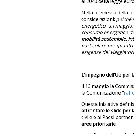
al 2040 della legge euro
Nella premessa della
pr
considerazioni:
poich
é
energetico, un maggiore 
consumo energetico der
mobilit
à
sostenibile, in
particolare per quanto r
esigenze dei viaggiatori
L’impegno dell’Ue per la
Il 13 maggio la Commis
la Comunicazione “
raff
Questa iniziativa defini
affrontare le sfide per l
civile e ai Paesi partne
aree prioritarie
: