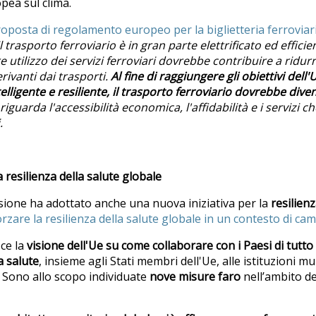
pea sul clima.
oposta di regolamento europeo per la biglietteria ferroviar
il trasporto ferroviario è in gran parte elettrificato ed efficie
utilizzo dei servizi ferroviari dovrebbe contribuire a ridurre
ivanti dai trasporti.
Al fine di raggiungere gli obiettivi dell
telligente e resiliente, il trasporto ferroviario dovrebbe div
iguarda l'accessibilit
à
economica, l'affidabilit
à
e i servizi 
.
 resilienza della salute globale
sione ha adottato anche una nuova iniziativa per la
resilien
orzare la resilienza della salute globale in un contesto di ca
sce la
visione dell'Ue su come collaborare con i Paesi di tutto
a salute
, insieme agli Stati membri dell'Ue, alle istituzioni mul
r. Sono allo scopo individuate
nove misure faro
nell’ambito d