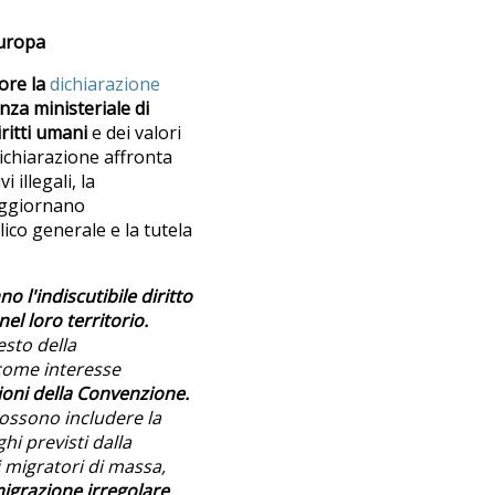
Europa
ore la
dichiarazione
nza ministeriale di
ritti umani
e dei valori
dichiarazione affronta
 illegali, la
soggiornano
ico generale e la tutela
o l'indiscutibile diritto
el loro territorio.
esto della
 come interesse
ioni della Convenzione.
possono includere la
i previsti dalla
i migratori di massa,
igrazione irregolare
.