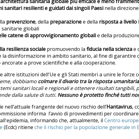
'
architettura sanitaria globale più efficace e meno frammen
i sanitari resilienti e guidati dai singoli Paesi
nella direzione
lla
prevenzione
, della
preparazione
e della
risposta a livell
i sanitarie globali
elle catene di approvvigionamento globali
e della produzione
a resilienza sociale
promuovendo la
fiducia nella scienza
e 
la disinformazione in ambito sanitario, al fine di garantire c
ancorate a prove scientifiche e alla cooperazione.
 altre istituzioni dell'Ue e gli Stati membri a unire le forze
ieme, dobbiamo
colmare il divario tra la risposta umanitaria
stemi sanitari locali e regionali e ottenere risultati tangibili,
ende dalla salute di tutti.
Nessuno è protetto finch
é
tutti no
le nell’attuale frangente del nuovo rischio dell’
Hantavirus
, 
ommissione informa l’avvio di provvedimenti per coordinare 
 all'epidemia, informando che, attualmente, il
Centro europeo
ie
(Ecdc) ritiene
che il rischio per la popolazione generale in