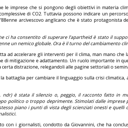
he le imprese che si pongono degli obiettivi in materia clim
complessive di CO2. Tuttavia possono indicare un percorso
 l’88enne arcivescovo anglicano che è stato protagonista del
che ci ha consentito di superare l’apartheid è stato il supp
ivenne un nemico globale. Ora è il turno del cambiamento cl
ta ad accelerare gli interventi per il clima, man mano che la
che di mitigazione e adattamento. Un ruolo importante in qu
 certa distrazione, relegandoli alle pagine settoriali o sem
la battaglia per cambiare il linguaggio sulla crisi climatica
, ndr) è stata il silenzio o, peggio, il racconto fatto in 
 politico o troppo deprimente. Stimolati dalle imprese prod
so piano i punti di vista degli scienziati onesti e quelli
alistici.
tito con i giornalisti, condotto da Giovannini, che ha conc