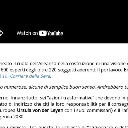
neato il ruolo dell’Alleanza nella costruzione di una visione 
e 600 esperti degli oltre 220 soggetti aderenti. Il portavoce
E
i
sul
Corriere della Sera
,
o numerose, alcune di semplice buon senso. Andrebbero tutt
overno. Innanzitutto, sei “azioni trasformative” che devono 
un atto di indirizzo che citi la loro responsabilità per il co
 europea
Ursula von der Leyen
con i suoi commissari
)
e il r
’Agenda 2030.
 i ministri. Tra queste, la richiesta di “aggiornare e detta