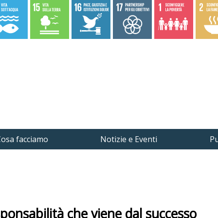
osa facciamo
Notizie e Eventi
Pu
nsabilità che viene dal successo