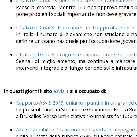
L’Italia e il Goal 13: per il clima servono cambiament
Paese al crocevia. Mentre l’Europa approva tagli all
pone problemi sociali importanti e non deve gravare 
L’Italia e il Goal 8: disoccupazione troppo alta, specie 
In Italia il numero di giovani che non studiano e no
definire un piano nazionale per l’occupazione giovani
L'Italia e il Goal 9: progressi su innovazione e infrast
Segnali di miglioramento, ma continua a mancare u
interventi integrati e di lungo periodo sulle infrastrut
In questi giorni il sito
asvis.it
si è occupato di:
Rapporto ASviS 2019: uniamo i puntini in un grande d
Le presentazioni di Stefanini e Giovannini. Fico: a R
a Bruxelles. Verso un’iniziativa “Journalists for future
Alta sostenibilità: l’Italia non ha rispettato l’impegn
Nella puntata della rubrica ASviS su Radio radicale,