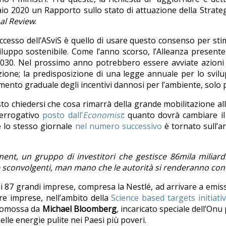
io 2020 un Rapporto sullo stato di attuazione della Strateg
al Review
.
esso dell’ASviS è quello di usare questo consenso per stimo
luppo sostenibile. Come l’anno scorso, l’Alleanza presenterà
 2030. Nel prossimo anno potrebbero essere avviate azioni 
zione; la predisposizione di una legge annuale per lo svilup
ento graduale degli incentivi dannosi per l’ambiente, solo p
o chiedersi che cosa rimarrà della grande mobilitazione all
terrogativo
posto dall’
Economist
: quanto dovrà cambiare il
e lo stesso giornale
nel numero successivo
è tornato sull’a
ent, un gruppo di investitori che gestisce 86mila miliardi
 e sconvolgenti, man mano che le autorità si renderanno cont
o di 87 grandi imprese, compresa la Nestlé, ad arrivare a emis
tre imprese, nell’ambito della
Science based targets initiati
romossa da
Michael Bloomberg
, incaricato speciale dell’On
elle energie pulite nei Paesi più poveri.