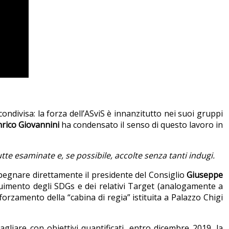
condivisa: la forza dell’ASviS è innanzitutto nei suoi gruppi
nrico Giovannini
ha condensato il senso di questo lavoro in
e esaminate e, se possibile, accolte senza tanti indugi.
impegnare direttamente il presidente del Consiglio
Giuseppe
nseguimento degli SDGs e dei relativi Target (analogamente a
afforzamento della “cabina di regia” istituita a Palazzo Chigi
gliare con obiettivi quantificati, entro dicembre 2019, la