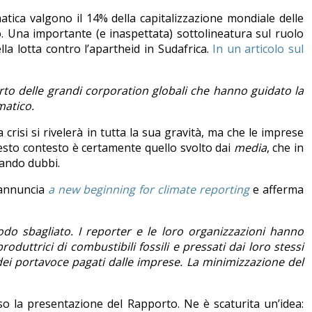
atica valgono il 14% della capitalizzazione mondiale delle
. Una importante (e inaspettata) sottolineatura sul ruolo
la lotta contro l’apartheid in Sudafrica.
In un articolo sul
orto delle grandi corporation globali che hanno guidato la
imatico.
 crisi si rivelerà in tutta la sua gravità, ma che le imprese
esto contesto è certamente quello svolto dai
media
, che in
inando dubbi.
, annuncia
a new beginning for climate reporting
e afferma
modo sbagliato. I reporter e le loro organizzazioni hanno
uttrici di combustibili fossili e pressati dai loro stessi
 dei portavoce pagati dalle imprese. La minimizzazione del
luso la presentazione del Rapporto. Ne è scaturita un’idea: