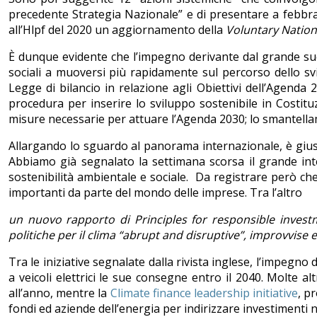
precedente Strategia Nazionale” e di presentare a febbra
all’Hlpf del 2020 un aggiornamento della
Voluntary Nation
È dunque evidente che l’impegno derivante dal grande succ
sociali a muoversi più rapidamente sul percorso dello svi
Legge di bilancio in relazione agli Obiettivi dell’Agenda
procedura per inserire lo sviluppo sostenibile in Costitu
misure necessarie per attuare l’Agenda 2030; lo smantellam
Allargando lo sguardo al panorama internazionale, è giust
Abbiamo già segnalato la settimana scorsa il grande in
sostenibilità ambientale e sociale. Da registrare però ch
importanti da parte del mondo delle imprese. Tra l’altro
un nuovo rapporto di Principles for responsible investm
politiche per il clima “abrupt and disruptive”, improvvise
Tra le iniziative segnalate dalla rivista inglese, l’impegn
a veicoli elettrici le sue consegne entro il 2040. Molte al
all’anno, mentre la
Climate finance leadership initiative
, p
fondi ed aziende dell’energia per indirizzare investimenti n