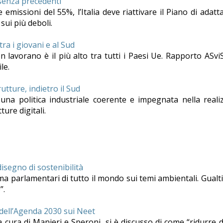
i senza precedenti
e emissioni del 55%, l’Italia deve riattivare il Piano di a
sui più deboli.
tra i giovani e al Sud
n lavorano è il più alto tra tutti i Paesi Ue. Rapporto ASvi
le.
rutture, indietro il Sud
na politica industriale coerente e impegnata nella reali
ture digitali.
isegno di sostenibilità
oma parlamentari di tutto il mondo sui temi ambientali. Gualt
”.
o dell’Agenda 2030 sui Neet
 a cura di Manieri e Speroni, si è discusso di come “ridurre