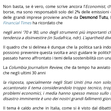
Non basta, se è vero, come scrive ancora l’
Economist,
c
borse, ma sono responsabili solo del 2% delle emissioni 
delle grandi imprese proviene anche da
Desmond Tutu
,
Financial Times
ha ricordato che
negli anni ’70 e ’80, uno degli strumenti più importanti 
tendenza a disinvestire (in Sudafrica, ndr). L’apartheid d
Il quadro che si delinea è dunque che la politica sarà indot
possono prevenire questa svolta e anzi guidare le politi
passato hanno affrontato i temi della sostenibilità con una
La
Columbia Journalism Review
, che da tempo ha avviato 
che negli ultimi 30 anni
la risposta, specialmente negli Stati Uniti (ma non solo
accantonato il tema considerandolo troppo tecnico, troppo
problemi economici, i media hanno spesso messo sullo stes
disastro imminente è uno dei nostri grandi fallimenti giorn
Il tema è caldo anche in Italia, come si è visto dal dibat