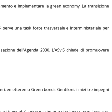
dattamento e implementare la green economy. La transizione
S: serve una task force trasversale e interministeriale per
zzazione dell’Agenda 2030. L’ASviS chiede di promuovere
ieri: emetteremo Green bonds. Gentiloni: i miei tre impegni
 drasticamente” i giovani che non studiano e non lavorano.