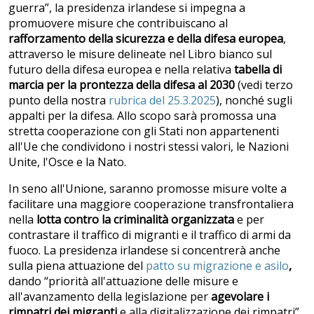
guerra”, la presidenza irlandese si impegna a
promuovere misure che contribuiscano al
rafforzamento della sicurezza e della difesa europea
,
attraverso le misure delineate nel Libro bianco sul
futuro della difesa europea e nella relativa
tabella di
marcia per la prontezza della difesa al 2030
(vedi terzo
punto della nostra
rubrica del 25.3.2025
), nonché sugli
appalti per la difesa. Allo scopo sarà promossa una
stretta cooperazione con gli Stati non appartenenti
all'Ue che condividono i nostri stessi valori, le Nazioni
Unite, l'Osce e la Nato.
In seno all'Unione, saranno promosse misure volte a
facilitare una maggiore cooperazione transfrontaliera
nella
lotta contro la criminalit
à organizzata
e per
contrastare il traffico di migranti e il traffico di armi da
fuoco. La presidenza irlandese si concentrerà anche
sulla piena attuazione del
patto su migrazione e asilo
,
dando “priorità all'attuazione delle misure e
all'avanzamento della legislazione per
agevolare i
rimpatri dei migranti
e alla digitalizzazione dei rimpatri”.