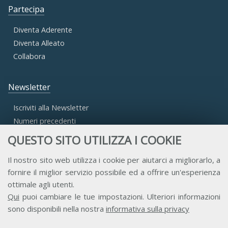
Partecipa
Diventa Aderente
Diventa Alleato
Collabora
Newsletter
Iscriviti alla Newsletter
Numeri precedenti
QUESTO SITO UTILIZZA I COOKIE
Area Riservata
Il nostro sito web utilizza i cookie per aiutarci a migliorarlo, a
fornire il miglior servizio possibile ed a offrire un'esperienza
Accesso Aderenti
ottimale agli utenti.
Accesso Consulta
Qui
puoi cambiare le tue impostazioni. Ulteriori informazioni
Accesso Team
sono disponibili nella nostra
informativa sulla privacy