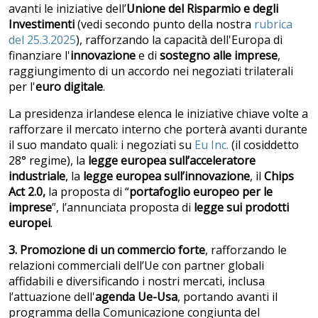
avanti le iniziative dell’
Unione del Risparmio e degli
Investimenti
(vedi secondo punto della nostra
rubrica
del 25.3.2025
), rafforzando la capacità dell'Europa di
finanziare l'
innovazione
e di
sostegno alle imprese
,
raggiungimento di un accordo nei negoziati trilaterali
per l'
euro digitale
.
La presidenza irlandese elenca le iniziative chiave volte a
rafforzare il mercato interno che porterà avanti durante
il suo mandato quali: i negoziati su
Eu Inc.
(il cosiddetto
28° regime), la
legge europea sull’acceleratore
industriale
, la
legge europea sull’innovazione
, il
Chips
Act 2.0,
la proposta di “
portafoglio europeo per le
imprese
”, l’annunciata proposta di
legge sui prodotti
europei
.
3. Promozione di un commercio forte
, rafforzando le
relazioni commerciali dell’Ue con partner globali
affidabili e diversificando i nostri mercati, inclusa
l’attuazione dell'
agenda Ue-Usa
, portando avanti il
programma della Comunicazione congiunta del