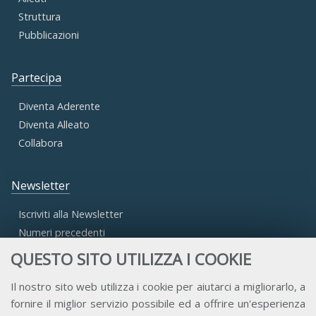
Struttura
Pubblicazioni
Partecipa
Diventa Aderente
Diventa Alleato
Collabora
Newsletter
Iscriviti alla Newsletter
Numeri precedenti
QUESTO SITO UTILIZZA I COOKIE
Area Riservata
Il nostro sito web utilizza i cookie per aiutarci a migliorarlo, a
fornire il miglior servizio possibile ed a offrire un'esperienza
Accesso Aderenti