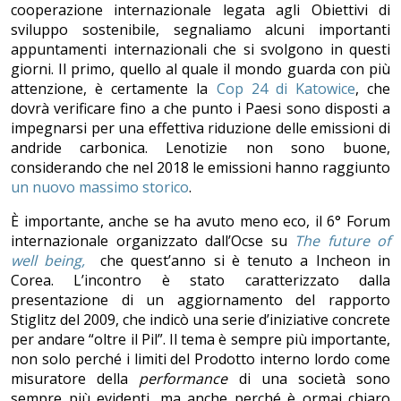
cooperazione internazionale legata agli Obiettivi di
sviluppo sostenibile, segnaliamo alcuni importanti
appuntamenti internazionali che si svolgono in questi
giorni. Il primo, quello al quale il mondo guarda con più
attenzione, è certamente la
Cop 24 di Katowice
, che
dovrà verificare fino a che punto i Paesi sono disposti a
impegnarsi per una effettiva riduzione delle emissioni di
andride carbonica. Lenotizie non sono buone,
considerando che nel 2018 le emissioni hanno raggiunto
un nuovo massimo storico
.
È importante, anche se ha avuto meno eco, il 6° Forum
internazionale organizzato dall’Ocse su
The future of
well being,
che quest’anno si è tenuto a Incheon in
Corea. L’incontro è stato caratterizzato dalla
presentazione di un aggiornamento del rapporto
Stiglitz del 2009, che indicò una serie d’iniziative concrete
per andare “oltre il Pil”. Il tema è sempre più importante,
non solo perché i limiti del Prodotto interno lordo come
misuratore della
performance
di una società sono
sempre più evidenti, ma anche perché è ormai chiaro