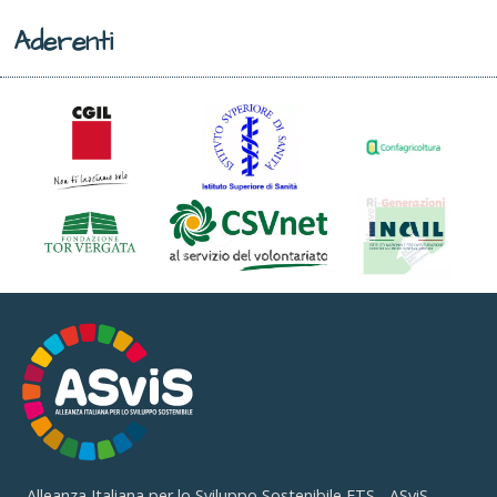
Aderenti
Alleanza Italiana per lo Sviluppo Sostenibile ETS - ASviS