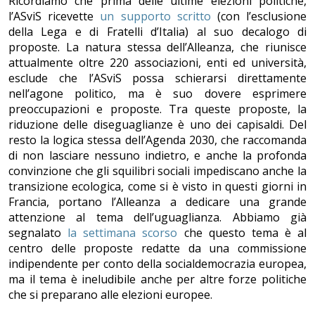
Ricordiamo che prima delle ultime elezioni politiche,
l’ASviS ricevette
un supporto scritto
(con l’esclusione
della Lega e di Fratelli d’Italia) al suo decalogo di
proposte. La natura stessa dell’Alleanza, che riunisce
attualmente oltre 220 associazioni, enti ed università,
esclude che l’ASviS possa schierarsi direttamente
nell’agone politico, ma è suo dovere esprimere
preoccupazioni e proposte. Tra queste proposte, la
riduzione delle diseguaglianze è uno dei capisaldi. Del
resto la logica stessa dell’Agenda 2030, che raccomanda
di non lasciare nessuno indietro, e anche la profonda
convinzione che gli squilibri sociali impediscano anche la
transizione ecologica, come si è visto in questi giorni in
Francia, portano l’Alleanza a dedicare una grande
attenzione al tema dell’uguaglianza. Abbiamo già
segnalato
la settimana scorso
che questo tema è al
centro delle proposte redatte da una commissione
indipendente per conto della socialdemocrazia europea,
ma il tema è ineludibile anche per altre forze politiche
che si preparano alle elezioni europee.