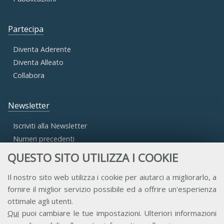
Partecipa
Diventa Aderente
Diventa Alleato
Collabora
Newsletter
Iscriviti alla Newsletter
Numeri precedenti
QUESTO SITO UTILIZZA I COOKIE
Area Riservata
Il nostro sito web utilizza i cookie per aiutarci a migliorarlo, a
fornire il miglior servizio possibile ed a offrire un'esperienza
Accesso Aderenti
ottimale agli utenti.
Accesso Consulta
Qui
puoi cambiare le tue impostazioni. Ulteriori informazioni
Accesso Team