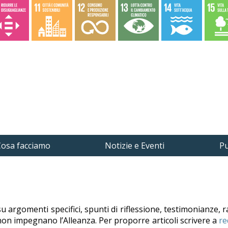
osa facciamo
Notizie e Eventi
Pu
su argomenti specifici, spunti di riflessione, testimonianze, r
 e non impegnano l’Alleanza. Per proporre articoli scrivere a
re