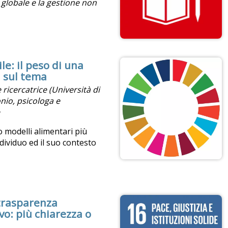
 globale e la gestione non
e: il peso di una
a sul tema
 ricercatrice (Università di
nio, psicologa e
 modelli alimentari più
ndividuo ed il suo contesto
 trasparenza
ivo: più chiarezza o