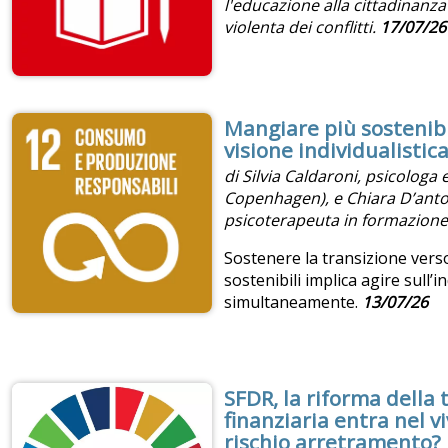
l'educazione alla cittadinanza
violenta dei conflitti.
17/07/26
Mangiare più sostenibil
visione individualistic
di Silvia Caldaroni, psicologa e
Copenhagen), e Chiara D’anto
psicoterapeuta in formazione
Sostenere la transizione verso
sostenibili implica agire sull’i
simultaneamente.
13/07/26
SFDR, la riforma della
finanziaria entra nel v
rischio arretramento?