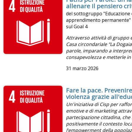
allenare il pensiero cri
del sottogruppo "Educazione d
apprendimento permanente" d
sul Goal 4
Attraverso attività di gruppo 
Casa circondariale "La Dogai
parole, imparando a interpret
consapevolezza e metterle in r
31 marzo 2026
Fare la pace. Prevenir
violenza grazie all'ed
Un'iniziativa di Cisp per raff
emotive e di marketing attrav
partecipazione cittadina, ch
positivamente il contesto lo
l’empowerment della popolaz