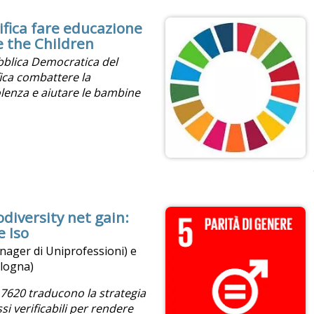
ifica fare educazione
e the Children
ubblica Democratica del
ica combattere la
olenza e aiutare le bambine
diversity net gain:
e Iso
anager di Uniprofessioni) e
ologna)
7620 traducono la strategia
si verificabili per rendere