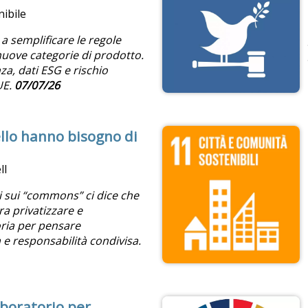
nibile
a semplificare le regole
nuove categorie di prodotto.
a, dati ESG e rischio
UE.
07/07/26
ello hanno bisogno di
ll
di sui “commons” ci dice che
ra privatizzare e
oria per pensare
 e responsabilità condivisa.
aboratorio per