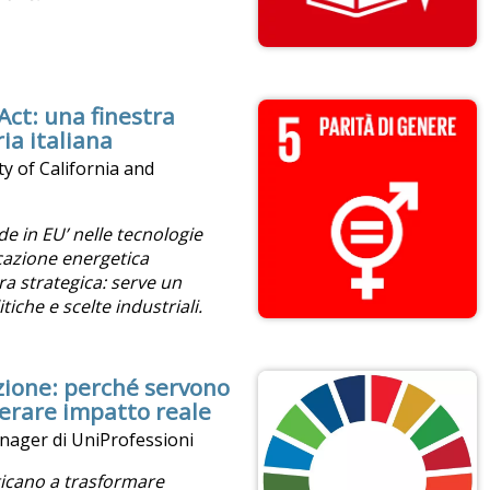
Act: una finestra
ria italiana
ty of California and
e in EU’ nelle tecnologie
icazione energetica
stra strategica: serve un
iche e scelte industriali.
zione: perché servono
erare impatto reale
anager di UniProfessioni
aticano a trasformare