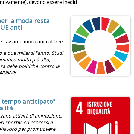
entivamente), devono essere inediti.
 per la moda resta
UE anti-
le Lav area moda animal free
o a due miliardi l’anno. Studi
imatico molto più alto,
a delle politiche contro la
4/08/26
o tempo anticipato"
alità
zzano attività di animazione,
i sportivi ed espressivi,
e/lavoro per promuovere