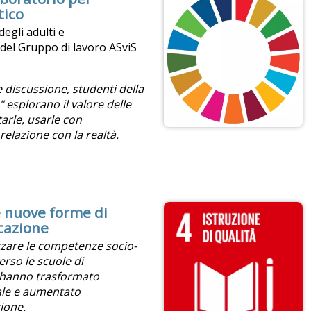
tico
egli adulti e
el Gruppo di lavoro ASviS
e discussione, studenti
della
a"
esplorano il valore delle
arle, usarle con
elazione con la realtà.
e nuove forme di
ucazione
orzare le competenze socio-
erso le
scuole di
e hanno trasformato
cale e aumentato
ione.