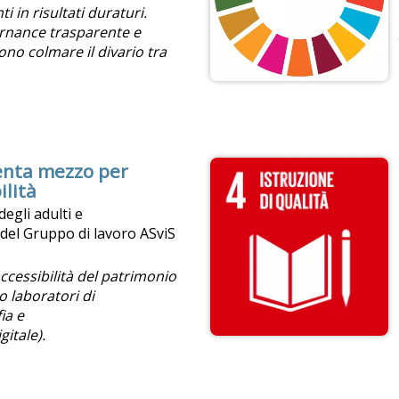
 in risultati duraturi.
ernance trasparente e
ono colmare il divario tra
venta mezzo per
ilità
egli adulti e
el Gruppo di lavoro ASviS
accessibilità del patrimonio
o laboratori di
ia e
itale).