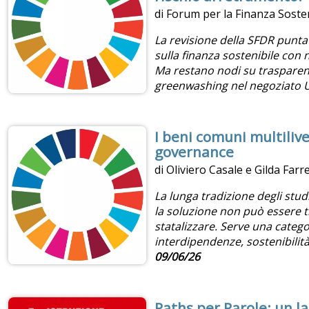
di Forum per la Finanza Soste
La revisione della SFDR punta 
sulla finanza sostenibile con 
Ma restano nodi su trasparenz
greenwashing nel negoziato 
I beni comuni multiliv
governance
di Oliviero Casale e Gilda Farre
La lunga tradizione degli stu
la soluzione non può essere t
statalizzare. Serve una categ
interdipendenze, sostenibilità
09/06/26
Paths per Parole: un l