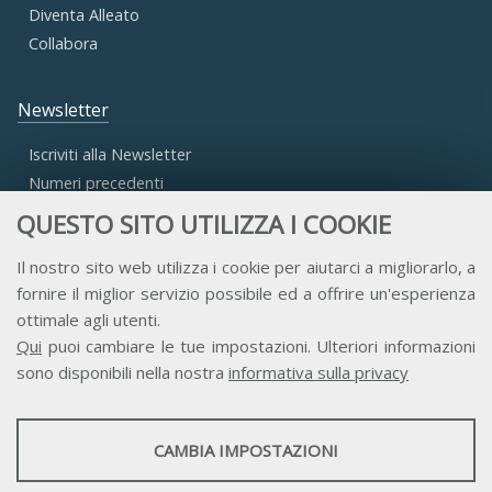
Diventa Alleato
Collabora
Newsletter
Iscriviti alla Newsletter
Numeri precedenti
QUESTO SITO UTILIZZA I COOKIE
Area Riservata
Il nostro sito web utilizza i cookie per aiutarci a migliorarlo, a
fornire il miglior servizio possibile ed a offrire un'esperienza
Accesso Aderenti
ottimale agli utenti.
Accesso Consulta
Qui
puoi cambiare le tue impostazioni. Ulteriori informazioni
Accesso Team
sono disponibili nella nostra
informativa sulla privacy
STATISTICHE
CAMBIA IMPOSTAZIONI
Strumenti statistici che raccolgono dati anonimi sull'utilizzo e la
funzionalità del sito web.