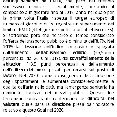
dell’
inquinamento da PM10
, che però nel triennio
successivo diminuisce sensibilmente, portando il
composito a migliorare fino al 2018, anno nel quale per
la prima volta l’Italia rispetta il target europeo di
numero di giorni in cui si registra un superamento dei
limiti di PM10 (31,4 giorni rispetto a un obiettivo di 35).
Si sottolinea però che nell’arco di tempo considerato
l’offerta del trasporto pubblico è diminuita dell’8,7%. Nel
2019
la
flessione
dell’indice composito è spiegata
dall’
aumento dell’abusivismo edilizio
(+5,5punti
percentuali dal 2010 al 2019), dal
sovraffollamento delle
abitazioni
(+3,5 punti percentuali e
dall’aumento
dell’utilizzo dei mezzi privati per recarsi sul posto di
lavoro
. Nel 2020, come conseguenza della riduzione
degli spostamenti, è aumentata considerevolmente la
qualità dell’aria nelle città, ma l’emergenza sanitaria ha
diminuito l’utilizzo dei mezzi pubblici. Questi due
fenomeni contrastanti confermano le
difficoltà nel
valutare
quale sarà la
direzione
presa dall’indicatore
relativo a questo Goal nel
2020
.