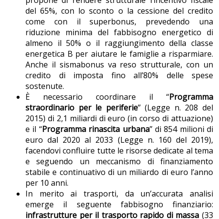
propone di rendere strutturale l’incentivo fiscale
del 65%, con lo sconto o la cessione del credito
come con il superbonus, prevedendo una
riduzione minima del fabbisogno energetico di
almeno il 50% o il raggiungimento della classe
energetica B per aiutare le famiglie a risparmiare.
Anche il sismabonus va reso strutturale, con un
credito di imposta fino all’80% delle spese
sostenute.
È necessario coordinare il “
Programma
straordinario per le periferie
” (Legge n. 208 del
2015) di 2,1 miliardi di euro (in corso di attuazione)
e il “
Programma rinascita urbana
” di 854 milioni di
euro dal 2020 al 2033 (Legge n. 160 del 2019),
facendovi confluire tutte le risorse dedicate al tema
e seguendo un meccanismo di finanziamento
stabile e continuativo di un miliardo di euro l’anno
per 10 anni.
In merito ai trasporti, da un’accurata analisi
emerge il seguente fabbisogno finanziario:
infrastrutture per il trasporto rapido di massa
(33