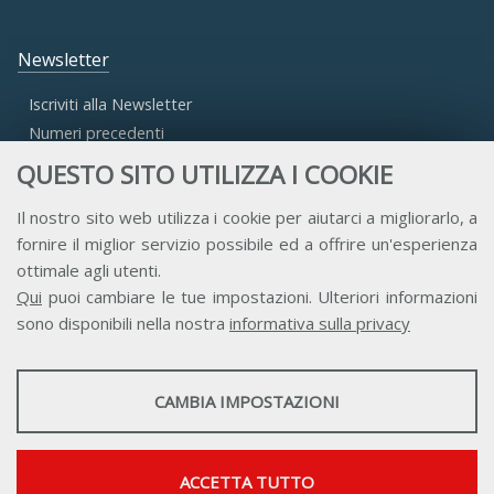
Newsletter
Iscriviti alla Newsletter
Numeri precedenti
QUESTO SITO UTILIZZA I COOKIE
Area Riservata
Il nostro sito web utilizza i cookie per aiutarci a migliorarlo, a
fornire il miglior servizio possibile ed a offrire un'esperienza
Accesso Aderenti
ottimale agli utenti.
Accesso Consulta
Qui
puoi cambiare le tue impostazioni. Ulteriori informazioni
Accesso Team
sono disponibili nella nostra
informativa sulla privacy
STATISTICHE
CAMBIA IMPOSTAZIONI
Strumenti statistici che raccolgono dati anonimi sull'utilizzo e la
funzionalità del sito web.
Contatti
Privacy
Trasparenza
Credits
Mostra maggiori informazioni
ACCETTA TUTTO