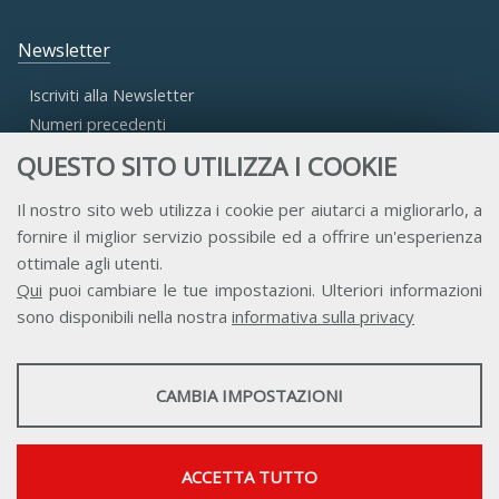
Newsletter
Iscriviti alla Newsletter
Numeri precedenti
QUESTO SITO UTILIZZA I COOKIE
Area Riservata
Il nostro sito web utilizza i cookie per aiutarci a migliorarlo, a
fornire il miglior servizio possibile ed a offrire un'esperienza
Accesso Aderenti
ottimale agli utenti.
Accesso Consulta
Qui
puoi cambiare le tue impostazioni. Ulteriori informazioni
Accesso Team
sono disponibili nella nostra
informativa sulla privacy
STATISTICHE
CAMBIA IMPOSTAZIONI
Strumenti statistici che raccolgono dati anonimi sull'utilizzo e la
funzionalità del sito web.
Contatti
Privacy
Trasparenza
Credits
Mostra maggiori informazioni
ACCETTA TUTTO