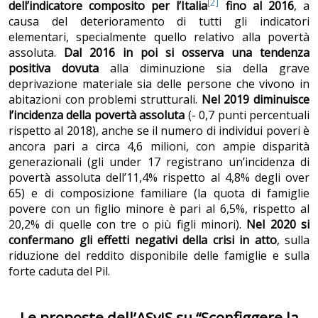
[2]
dell’indicatore composito per l’Italia
fino al 2016
, a
causa del deterioramento di tutti gli indicatori
elementari, specialmente quello relativo alla povertà
assoluta.
Dal 2016 in poi si osserva una tendenza
positiva dovuta
alla diminuzione sia della grave
deprivazione materiale sia delle persone che vivono in
abitazioni con problemi strutturali.
Nel 2019 diminuisce
l’incidenza della povertà assoluta
(- 0,7 punti percentuali
rispetto al 2018), anche se il numero di individui poveri è
ancora pari a circa 4,6 milioni, con ampie disparità
generazionali (gli under 17 registrano un’incidenza di
povertà assoluta dell’11,4% rispetto al 4,8% degli over
65) e di composizione familiare (la quota di famiglie
povere con un figlio minore è pari al 6,5%, rispetto al
20,2% di quelle con tre o più figli minori).
Nel 2020 si
confermano gli effetti negativi della crisi in atto
, sulla
riduzione del reddito disponibile delle famiglie e sulla
forte caduta del Pil.
Le proposte dell’ASviS su “Sconfiggere la