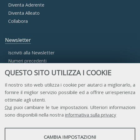
Diventa Aderente
Diventa Alleato
Collabora
Newsletter
Iscriviti alla Newsletter
Numeri precedenti
QUESTO SITO UTILIZZA I COOKIE
Area Riservata
Il nostro sito web utilizza i cookie per aiutarci a migliorarlo, a
fornire il miglior servizio possibile ed a offrire un'esperienza
Accesso Aderenti
ottimale agli utenti.
Accesso Consulta
Qui
puoi cambiare le tue impostazioni. Ulteriori informazioni
Accesso Team
sono disponibili nella nostra
informativa sulla privacy
STATISTICHE
CAMBIA IMPOSTAZIONI