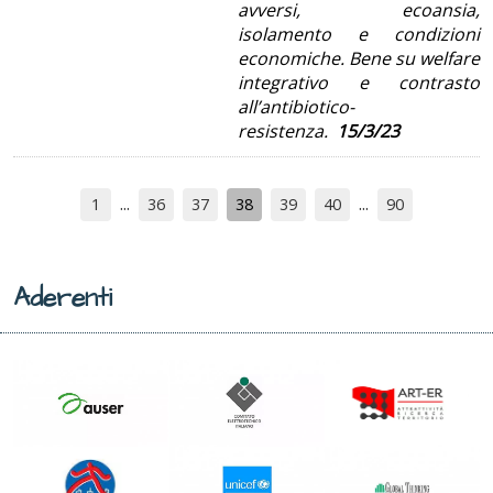
avversi, ecoansia,
isolamento e condizioni
economiche. Bene su welfare
integrativo e contrasto
all’antibiotico-
resistenza.
15/3/23
1
36
37
38
39
40
90
Aderenti