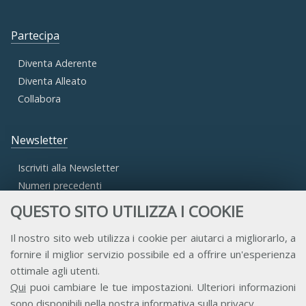
Partecipa
Diventa Aderente
Diventa Alleato
Collabora
Newsletter
Iscriviti alla Newsletter
Numeri precedenti
QUESTO SITO UTILIZZA I COOKIE
Area Riservata
Il nostro sito web utilizza i cookie per aiutarci a migliorarlo, a
fornire il miglior servizio possibile ed a offrire un'esperienza
Accesso Aderenti
ottimale agli utenti.
Accesso Consulta
Qui
puoi cambiare le tue impostazioni. Ulteriori informazioni
Accesso Team
sono disponibili nella nostra
informativa sulla privacy