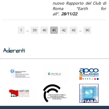
nuovo Rapporto del Club di
Roma “Earth for
all”.
28/11/22
1
39
40
41
42
43
90
Aderenti