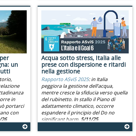
 per
Acqua sotto stress, Italia alle
na: un
prese con dispersione e ritardi
utti
nella gestione
torio,
Rapporto ASviS 2025
: in Italia
relazione
peggiora la gestione dell’acqua,
ittadinanza
mentre cresce la sfiducia verso quella
orre in
del rubinetto. In stallo il Piano di
uò portarci
adattamento climatico, occorre
tano con
espandere il principio del Do no
/26
significant harm.
5/11/25