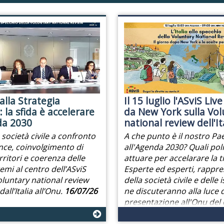
alla Strategia
Il 15 luglio l'ASviS Live
 la sfida è accelerare
da New York sulla Vol
da 2030
national review dell'It
e società civile a confronto
A che punto è il nostro Pa
ce, coinvolgimento di
all'Agenda 2030? Quali poli
rritori e coerenza delle
attuare per accelarare la 
 temi al centro dell’ASviS
Esperte ed esperti, rappre
Voluntary national review
della società civile e delle i
all’Italia all’Onu.
16/07/26
ne discuteranno alla luce d
presentazione all'Onu de
sulla posizione italiana.
06