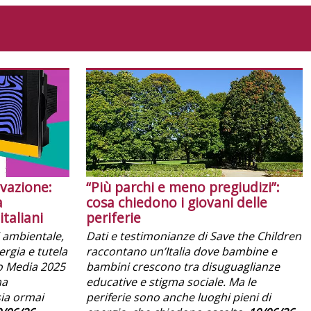
ovazione:
“Più parchi e meno pregiudizi”:
a
cosa chiedono i giovani delle
italiani
periferie
si ambientale,
Dati e testimonianze di Save the Children
rgia e tutela
raccontano un’Italia dove bambine e
co Media 2025
bambini crescono tra disuguaglianze
ma
educative e stigma sociale. Ma le
sia ormai
periferie sono anche luoghi pieni di