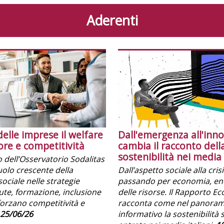
Aderenti
delle imprese il welfare
Dall'emergenza all'inn
ore e competitività
cambia il racconto dell
sostenibilità nei media 
o dell’Osservatorio Sodalitas
ruolo crescente della
Dall’aspetto sociale alla cri
sociale nelle strategie
passando per economia, ene
lute, formazione, inclusione
delle risorse. Il Rapporto E
forzano competitività e
racconta come nel panora
25/06/26
informativo la sostenibilità 