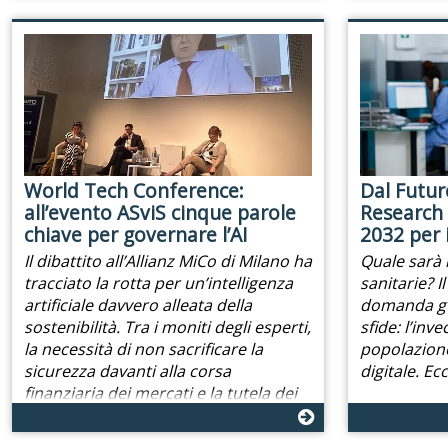
World Tech Conference:
Dal Futur
all’evento ASviS cinque parole
Research 
chiave per governare l’AI
2032 per i
Il dibattito all’Allianz MiCo di Milano ha
Quale sarà i
tracciato la rotta per un’intelligenza
sanitarie? 
artificiale davvero alleata della
domanda gu
sostenibilità. Tra i moniti degli esperti,
sfide: l’inv
la necessità di non sacrificare la
popolazione
sicurezza davanti alla corsa
digitale. Ec
finanziaria dei mercati e la tutela dei
lavoratori più giovani.
26/06/26