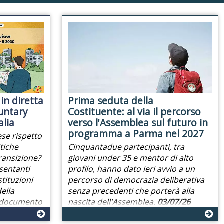
 in diretta
Prima seduta della
untary
Costituente: al via il percorso
alia
verso l'Assemblea sul futuro in
programma a Parma nel 2027
ese rispetto
tiche
Cinquantadue partecipanti, tra
transizione?
giovani under 35 e mentor di alto
sentanti
profilo, hanno dato ieri avvio a un
stituzioni
percorso di democrazia deliberativa
ella
senza precedenti che porterà alla
l documento
nascita dell'Assemblea.
03/07/26
/07/26