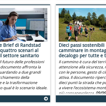
e Brief di Randstad
Dieci passi sostenibili
quattro scenari al
camminare in montag
l settore sanitario
decalogo per tutte e t
l futuro delle professioni
Il cammino è cura del terri
Il documento affronta la
attenzione alla sicurezza, 
ardando a due grandi
con le persone, gesto di c
ecchiamento della
attiva. Il documento riperc
 e la trasformazione
dieci punti la strada che p
co qual è lo scenario ideale.
a vivere l’ecosistema mon
più consapevolezza.
09/06